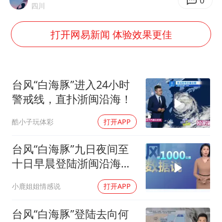
韩军前线部队连曝丑闻
0
四川
《龙餐馆》 冲奖
打开网易新闻 体验效果更佳
笔试第一被劝弃考涉事副校长被撤职
构建更高水平的全民健身公共服务体系
挡“张雪机车”民进党当局怕什么
台风“白海豚”进入24小时
灌溉水坝被隔成鱼塘 村民投诉20余年
警戒线，直扑浙闽沿海！
萌娃帮爷爷脱玉米 卖力干活超可爱
酷小子玩体彩
打开APP
奋力开创中国式现代化建设新局面
台风“白海豚”九日夜间至
十日早晨登陆浙闽沿海，
风雨交加
小鹿姐姐情感说
打开APP
台风“白海豚”登陆去向何