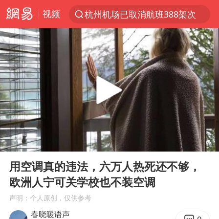
视频
杭州机场已取消航班388架次
上半年我国经营主体结构持续优化
白海豚将给京津冀带来大暴雨
《披荆斩棘2026》阵容官宣
国足U17与阿森纳决赛取消 并列冠军
女子发现前夫婚内与第三者育子
王艺迪无缘横滨赛决赛
00:00
06:25
2025年小学教师减少13.19万
Play
Ent
full
王艺迪2-4不敌张本美和止步4强
用空调真的违法，六万人热死还不够，
欧洲人宁可关学校也不装空调
以军士兵把枪口对准中国记者
声明：个人原创，仅供参考
上门女婿出轨女邻居多年被判重婚罪
春晓暖语声