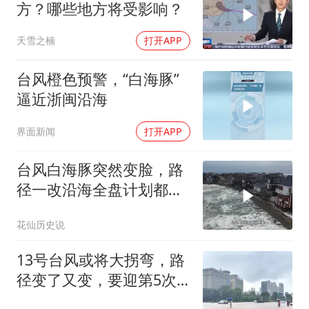
方？哪些地方将受影响？
天雪之楠
打开APP
台风橙色预警，“白海豚”
逼近浙闽沿海
界面新闻
打开APP
台风白海豚突然变脸，路
径一改沿海全盘计划都要
重做
花仙历史说
13号台风或将大拐弯，路
径变了又变，要迎第5次
巅峰重回16级？