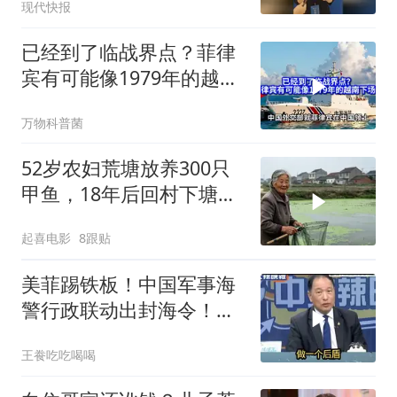
现代快报
光时刻
已经到了临战界点？菲律
宾有可能像1979年的越南
下场吗？
万物科普菌
52岁农妇荒塘放养300只
甲鱼，18年后回村下塘瞬
间傻眼
起喜电影
8跟贴
美菲踢铁板！中国军事海
警行政联动出封海令！台
媒点评
王飬吃吃喝喝