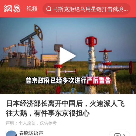
视频
马斯克拒绝乌用星链打击俄境内目标
解锁各地夏日限定体验
金饰克价一夜涨回1300元
富婆带资进组给自己硬加60多场吻戏
男童模仿奥特曼从高处跳下致骨折
名创优品一次性内裤 颜面尽失
黄金创今年来最大单周涨幅
00:00
05:50
“六爷”挂一颗出场
Play
Ent
full
白海豚将正面袭击贯穿浙江
日本经济部长离开中国后，火速派人飞
往大鹅，有件事东京很担心
视频丨中国东方电气集团原党组副书记、董事宋致远被查
声明：个人原创，仅供参考
梁家辉：到内地拍戏不是北上是回归
春晓暖语声