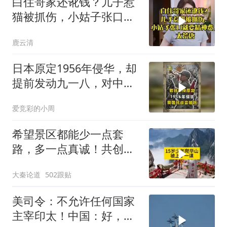
白住哥家还讹钱？儿子惹
猫被抓伤，小姑子张口就
要精神费，太荒唐
鹿云清
日本原定1956年侵华，却
提前发动九一八，对中国
是福是祸？
爱竞彩的小周
希望景区都能少一点套
路，多一点真诚！共创良
好旅游环境！
大秦论道
502跟贴
美司令：不允许任何国家
主宰印太！中国：好，轰