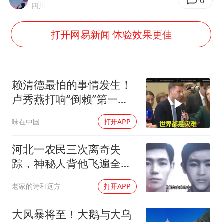
牛津大学一纸声明甩不了锅
0
四川
包文婧：二胎很难一碗水端平
打开网易新闻 体验效果更佳
香港宏福苑火灾或由烟头引起
浙江台州《告全体市民书》
女主硬加吻戏短剧已下架
赖清德最怕的事情发生！
郑丽文：台湾从来没有“独立”过
卢秀燕打响“倒赖”第一
枪，美国趁火打劫
网传《披荆斩棘2026》名单
味在中国
打开APP
人民的健康、体质、幸福一脉相承
河北一农民三次离奇失
踪，神秘人背他飞遍全中
国，幕后真相是什么
老家的诗和远方
打开APP
大风暴将至！大鹅与大乌