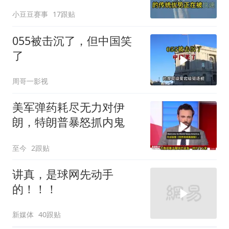
6N就挂一枚弹升空
小豆豆赛事
17跟贴
055被击沉了，但中国笑
了
周哥一影视
美军弹药耗尽无力对伊
朗，特朗普暴怒抓内鬼
至今
2跟贴
讲真，是球网先动手
的！！！
新媒体
40跟贴