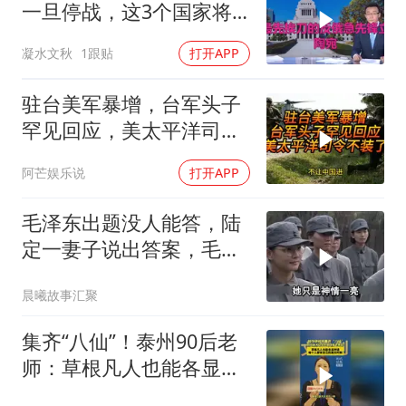
一旦停战，这3个国家将
直接迎来灭国崩盘
凝水文秋
1跟贴
打开APP
驻台美军暴增，台军头子
罕见回应，美太平洋司令
不装了！
阿芒娱乐说
打开APP
毛泽东出题没人能答，陆
定一妻子说出答案，毛主
席听后高兴异常
晨曦故事汇聚
集齐“八仙”！泰州90后老
师：草根凡人也能各显神
通，每个人都有自己的高