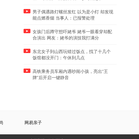
男子偶遇路灯螺丝发红 以为是小灯 却发现
能点燃香烟 当事人：已报警处理
女孩门后蹲守想吓姥爷 姥爷一眼看穿却配
合演出 网友：姥爷的演技我打满分
东北女子到山西玩错过饭点，找了十几个
饭馆都没开门：午休到几点
高铁乘务员车厢内遇吵闹小孩，亮出“王
牌”后开启一键静音
尚
网易亲子