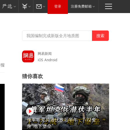
登录
注册免费邮箱
网易新闻
iOS
Android
举报
猜你喜欢
俄军坦克兵潜伏敌后半年，T-72变
身“地下堡垒”