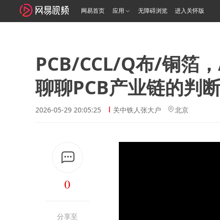
网易首页
应用
无障碍浏览
进入关怀版
PCB/CCL/Q布/铜
聊聊PCB产业链的判
2026-05-29 20:05:25
关中铁人张大户
北京
0
分享至