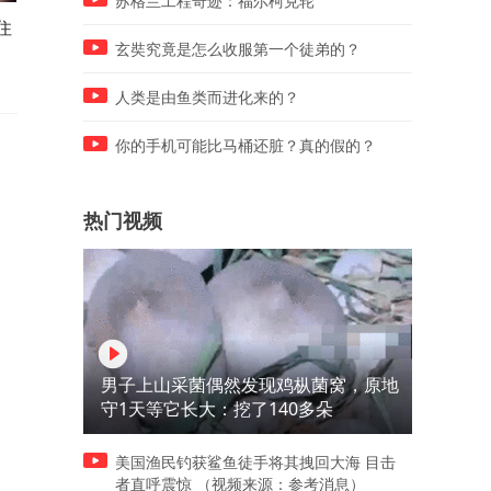
苏格兰工程奇迹：福尔柯克轮
住
判断AI到头了吗？就盯紧这3
看懂国家资源流向哪，你就
个指标
道财富流向哪了
玄奘究竟是怎么收服第一个徒弟的？
人类是由鱼类而进化来的？
你的手机可能比马桶还脏？真的假的？
热门视频
男子上山采菌偶然发现鸡枞菌窝，原地
守1天等它长大：挖了140多朵
美国渔民钓获鲨鱼徒手将其拽回大海 目击
者直呼震惊 （视频来源：参考消息）