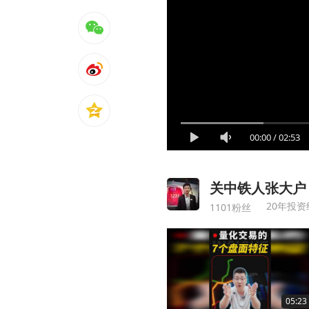
00:00
/
02:53
关中铁人张大户
20年投
1101粉丝
05:23