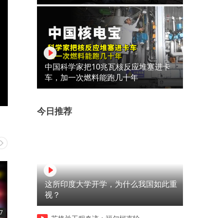
中国科学家把10兆瓦核反应堆塞进卡
车，加一次燃料能跑几十年
今日推荐
这所印度大学开学，为什么我国如此重
视？
7
03:30
02:54