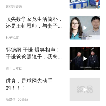
果妈聊娱乐
顶尖数学家竟生活简朴，
还是王虹恩师，与妻子合
照慈眉善目
林子说事
郭德纲 于谦 爆笑相声！
于谦爸爸照镜子，我爸爸
东方不败呀，两口子长反
市井大实话
了
讲真，是球网先动手
的！！！
新媒体
55跟贴