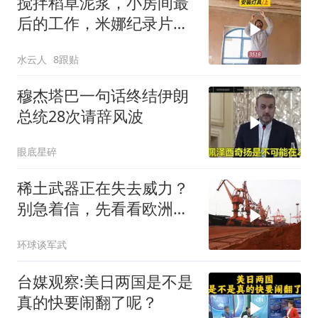
搅拌稻草泥浆，小房间最
后的工作，米娜纪录片
3518
水云人
8跟贴
穆杰塔巴一句话终结伊朗
总统28次请辞风波
眼底星碎
稀土武器正在失去威力？
别急着信，先看看欧洲军
工现在急成啥样了
环球谈军武
台媒观察:美日两国是不是
真的快要闹翻了呢？