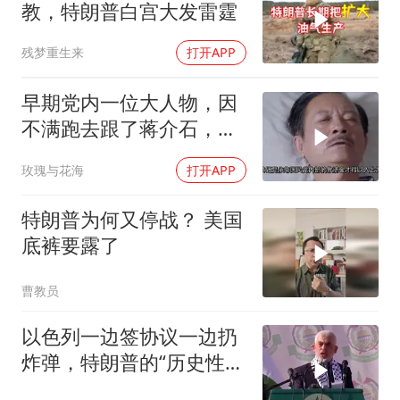
教，特朗普白宫大发雷霆
残梦重生来
打开APP
早期党内一位大人物，因
不满跑去跟了蒋介石，不
料晚年竟悲惨死
玫瑰与花海
打开APP
特朗普为何又停战？ 美国
底裤要露了
曹教员
以色列一边签协议一边扔
炸弹，特朗普的“历史性协
议”到底算不算数