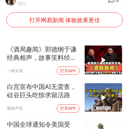
生产也能“拼单”了
0
四川
央视新主播李秋莹孙亚鹏亮相
打开网易新闻 体验效果更佳
白海豚登陆前还将加强
娜扎称眼睛恢复情况不太妙
河南刑案嫌犯被抓 逃窜时伤害多人
《酒局趣闻》郭德纲于谦
经常半夜醒要排查6种疾病
经典相声，故事笑料经典
不断！
三警齐发！多地10级以上雷暴大风
一杯浓茶
打开APP
乐享全民健身 共筑健康中国
白宫宣布中国AI无需查，
硅谷巨头吃惊求留活路
最新声音
打开APP
中国全球通知令美国受