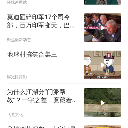
环球谈军武
莫迪砸碎印军17个司令
部，百万印军变天，巴铁
同一时间动手了
聚焦最新动态
地球村搞笑合集三
浮光惊掠影
为什么江湖分“门派帮
教”？一字之差，竟藏着不
同的生存密码！
飞龙文化