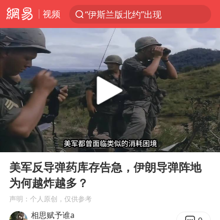
视频
“伊斯兰版北约”出现
光影经济撬动暑期消费新蓝海
白海豚10级风圈已触及浙江台州
以军士兵把枪口对准中国记者
河南警方公开征集黑恶犯罪线索
谢霆锋演唱会隔空祝王菲生日快乐
方桃子代言广告视频已下架
00:00
04:57
WTT横滨冠军赛女单四强国乒占三席
Play
Ent
full
浙江省发出今年第2号指挥长令
美军反导弹药库存告急，伊朗导弹阵地
为何越炸越多？
一周大涨超7% 金价为何突然上涨
声明：个人原创，仅供参考
情侣在平潭拍日出时坠崖致一死一伤
相思赋予谁a