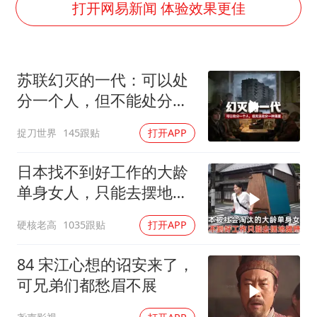
段绚竞因公牺牲 年仅44岁
打开网易新闻 体验效果更佳
日本广岛民众举行游行反对政府行径
实探山东最热的“中国蔬菜之乡”
苏联幻灭的一代：可以处
女子开一天一夜空调后二氧化碳中毒
分一个人，但不能处分一
船舶避风项目停工 多地全力防台风
种渴望
捉刀世界
145跟贴
打开APP
奋进开新局 实干挑大梁
日本找不到好工作的大龄
单身女人，只能去摆地
摊，一天有多心累？
硬核老高
1035跟贴
打开APP
84 宋江心想的诏安来了，
可兄弟们都愁眉不展