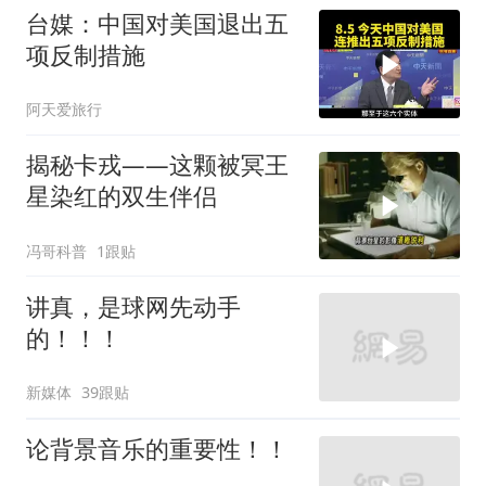
台媒：中国对美国退出五
项反制措施
阿天爱旅行
揭秘卡戎——这颗被冥王
星染红的双生伴侣
冯哥科普
1跟贴
讲真，是球网先动手
的！！！
新媒体
39跟贴
论背景音乐的重要性！！