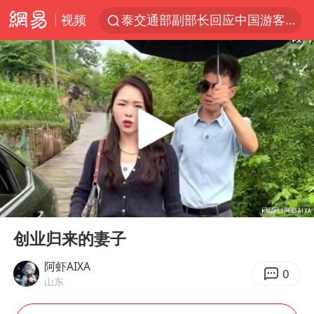
视频
泰交通部副部长回应中国游客遭歧视
美国将对多晶硅衍生品加征15%关税
台风白海豚体型变大近似13个浙江面积
1岁宝宝碰坏纸巾盒 宝妈被索赔924元
泸溪河：桃酥吃出金属牙冠视频不实
Meta被判支付5.67亿美元
台风白海豚逼近 暴雨大暴雨来袭
00:00
07:06
“空调24小时开着更省电”不实
Play
Ent
full
公司“上四休三”但要降薪1000元
创业归来的妻子
47岁妈妈突然产女 26岁女儿：很震惊
阿虾AIXA
0
山东
OpenAI为免费用户升级GPT-5.6 Luna