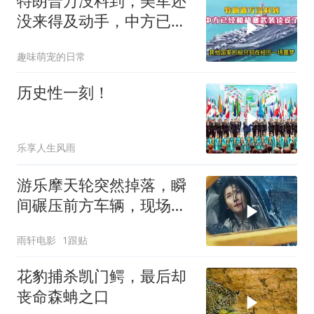
特朗普万没料到，美军还
没来得及动手，中方已经
和胡塞武装谈妥了
趣味萌宠的日常
历史性一刻！
乐享人生风雨
游乐摩天轮突然掉落，瞬
间碾压前方车辆，现场状
况惊险万分
雨轩电影
1跟贴
花豹捕杀凯门鳄，最后却
丧命森蚺之口