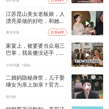
尧声影视
打开APP
江苏昆山美女老板娘，人
漂亮菜做的好吃，和她小
喝点
唐哥美食
打开APP
家宴上，被婆婆当众扇三
巴掌，我装傻没还手，悄
悄卖别墅搬家，8天后丈
户外阿毽
1跟贴
夫全家10人被新户主请出
家门
二婚妈隐秘身世，儿子娶
继女为亲上加亲？官方怒
批！
宛代秋