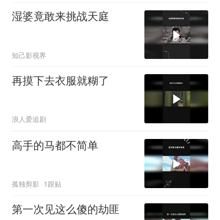
湿婆竟敢来挑战天庭
知己影视界
再摸下去衣服就糊了
浪人爱追剧
高手的马都不简单
孤独剪影
1跟贴
第一次见这么傻的劫匪