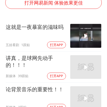
浙江舟山21条水上客运航线停航
打开网易新闻 体验效果更佳
中央气象台发布台风黄色预警
“梅姨”准确年龄仍未知
这就是一夜暴富的滋味吗
新华社权威快报|我国编制完成新版全月地质图
今年4位周星驰电影配角去世
五娃看剧
1跟贴
打开APP
号召领导带头休假 是大家不想休吗
中国五箭齐发反制美国
讲真，是球网先动手
中国经济展现强大韧性和活力
的！！！
新媒体
39跟贴
打开APP
论背景音乐的重要性！！