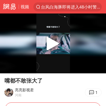
视频
台风白海豚即将进入48小时警戒线
聚“绿”成势，结构转型活力足
台风白海豚可能在浙闽沿海登陆
女子利用漏洞0元薅走3000多件家电
台风白海豚影响中国已成定局
80后女柜员逆袭成4200亿银行副行长
金饰克价大幅跳涨
00:00
01:10
狄龙7300万提前续约值不值
Play
Ent
full
多地要求领导干部带头休假
嘴都不敢张大了
24小时不关空调 电费会更低吗
亮亮影视君
1
河南
龚宝冬烈士安葬仪式举行