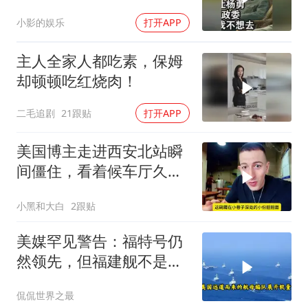
委，杨勇说：我不想去
小影的娱乐
打开APP
主人全家人都吃素，保姆
却顿顿吃红烧肉！
二毛追剧
21跟贴
打开APP
美国博主走进西安北站瞬
间僵住，看着候车厅久久
说不出话语
小黑和大白
2跟贴
美媒罕见警告：福特号仍
然领先，但福建舰不是中
国航母终点，而是新起点
侃侃世界之最