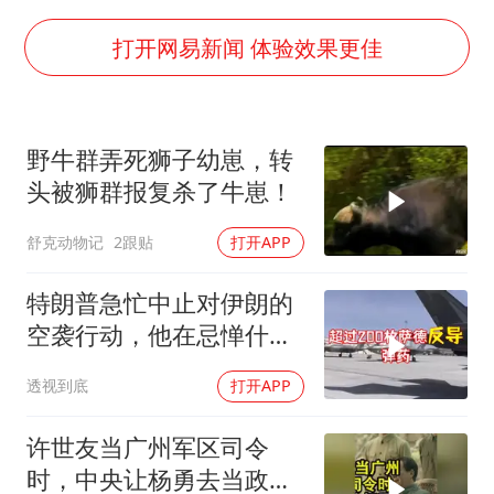
视频丨中国东方电气集团原党组副书记、董事宋致远被查
香港宏福苑火灾或由烟头引起
打开网易新闻 体验效果更佳
酒店回应车内过夜被收150元
几元成本的AI广告导致千万市值蒸发
野牛群弄死狮子幼崽，转
36岁男演员成景区NPC后人气爆棚
头被狮群报复杀了牛崽！
浙江台州《告全体市民书》
舒克动物记
2跟贴
打开APP
梁家辉百花奖演讲落泪
人民的健康、体质、幸福一脉相承
特朗普急忙中止对伊朗的
空袭行动，他在忌惮什
么，谁出手拦阻
透视到底
打开APP
许世友当广州军区司令
时，中央让杨勇去当政