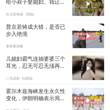
给小叔子娶媳妇。我让她
牢底坐穿！
次元君情感
7跟贴
普京若铸成大错，是否已
步入绝境
拿铁要加糖
儿媳妇霸气连抽婆婆三个
耳光，忍无可忍无须再
忍，太解气了！
二毛追剧
62跟贴
霍尔木兹海峡发生永久性
变化，伊朗明确表示局势
不可逆转