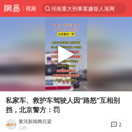
视频
河南重大刑事案嫌疑人落网
光影经济撬动暑期消费新蓝海
浙江上海等地有大雨或暴雨
马克·艾伦退出斯诺克中国公开赛
西湖突现狂风暴雨 游客瞬间被浇透
金饰克价一夜涨回1300元
新疆景区自驾服务费改为按车收费
00:00
00:11
“不怕六爷挂得多 就怕六爷挂一颗”
Play
Ent
full
多家A股公司收到美国关税退款
私家车、救护车驾驶人因“路怒”互相别
挡，北京警方：罚
直击东北超：哈尔滨vs通辽
白海豚将正面袭击贯穿浙江
黄河新闻网吕梁
2
山西