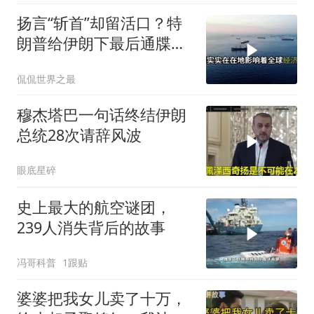
扬言“斩首”却留活口？特
朗普给伊朗下最后通牒，
这盘棋下得真精
侃侃世界之最
穆杰塔巴一句话终结伊朗
总统28次请辞风波
眼底星碎
史上最大的航空谜团，
239人消失背后的故事
冯哥科普
1跟贴
婆婆把我女儿卖了十万，