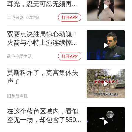
耳光，忍无可忍无须再
忍，太解气了！
二毛追剧
62跟贴
打开APP
双赛点决胜局惊心动魄！
火箭与小特上演连续惊险
反转，结局舒服了
薛艳艳爱生活
打开APP
莫斯科炸了，克宫集体失
声了
旧梦留声机
在这个蓝色区域内，看似
空无一物，却包含了5500
个星系！