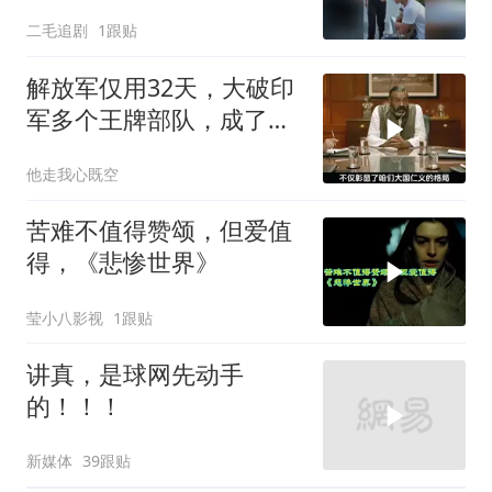
人订婚！
二毛追剧
1跟贴
解放军仅用32天，大破印
军多个王牌部队，成了印
度59年的噩梦
他走我心既空
苦难不值得赞颂，但爱值
得，《悲惨世界》
莹小八影视
1跟贴
讲真，是球网先动手
的！！！
新媒体
39跟贴