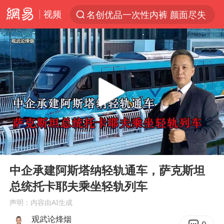
视频
名创优品一次性内裤 颜面尽失
“China Cool”火了，老外爱上中国避暑游
台风白海豚闭眼浙江上海处于危险半圆
香港宏福苑火灾或由烟头引起
网约车司机充电时猝死保险拒赔
中国父女泰国骑摩托车坠崖1死1伤
周末打虎 宋致远被查
00:00
04:01
白海豚将正面袭击贯穿浙江
Play
Ent
full
浙江台州《告全体市民书》
中企承建阿斯塔纳轻轨通车，萨克斯坦
总统托卡耶夫乘坐轻轨列车
多个明星演唱会取消
声明：内容由AI生成
四川宜宾市珙县发生3.4级地震
观武论烽烟