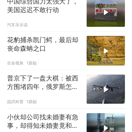
中国综合国力太强大了，
美国迟迟不敢行动
汽车乐乐说
花豹捕杀凯门鳄，最后却
丧命森蚺之口
生命视角
1跟贴
普京下了一盘大棋：被西
方围堵四年，俄罗斯怎么
反倒打出了国运翻盘？
战武科普
1跟贴
小伙却公司找未婚妻有急
事，却得知未婚妻竟和别