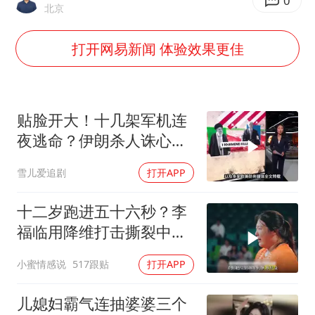
上半年国内居民出游人次34.63亿
0
北京
刘浩存百花奖开幕式红裙起舞
打开网易新闻 体验效果更佳
店主称换“青海拉面”招牌后生意更好
泰国初中生饮弹自尽前开了26枪
“准2万亿”之城点名支持三所大学
贴脸开大！十几架军机连
万岁山接盘烂尾恒大文旅城
夜逃命？伊朗杀人诛心，
老底被当地人掀翻
张本智和：零封向鹏不意外
雪儿爱追剧
打开APP
习近平心系体育强国建设
十二岁跑进五十六秒？李
福临用降维打击撕裂中国
田径！
小蜜情感说
517跟贴
打开APP
儿媳妇霸气连抽婆婆三个