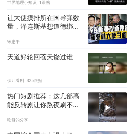
世界地理小知识
1跟贴
让大使摸排所在国导弹数
量，泽连斯基想道德绑架
援乌国，黔驴技穷
宋忠平
天道好轮回苍天饶过谁
伙计看剧
325跟贴
热门短剧推荐：这几部高
能反转剧让你熬夜刷不
停！
吃货的分享