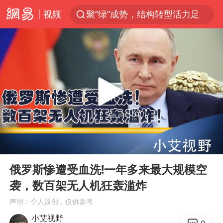
视频
聚“绿”成势，结构转型活力足
80后女柜员获聘4200亿银行副行长
金饰克价大幅跳涨
郑国霖回应去景区上班被保安拦下
“梅姨案”被拐儿童钟彬发声
浙江舟山21条水上客运航线停航
空调发明出来竟然不是为了给人降温
00:00
01:13
今年4位周星驰电影配角去世
Play
Ent
full
曝侯明昊违反交规被约谈
俄罗斯惨遭受血洗!一年多来最大规模空
袭，数百架无人机狂轰滥炸
“梅姨”准确年龄仍未知
声明：个人原创，仅供参考
《歌手》歌王之战帮唱嘉宾官宣
小艾视野