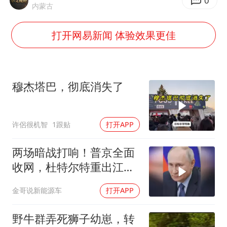
南昌一规划馆现“阴间座椅”字样
0
内蒙古
韩国每3辆新上牌电车就有1辆来自中国
打开网易新闻 体验效果更佳
41岁女子为鼓励女儿考上985研究生
多个台风来袭 是否会相互影响
李亚鹏向地铁吐血女孩捐99999元
穆杰塔巴，彻底消失了
李嫣近照曝光
中国经济展现强大韧性和活力
许侶很机智
1跟贴
打开APP
两场暗战打响！普京全面
收网，杜特尔特重出江
湖，美国这两处战略支
金哥说新能源车
打开APP
点，哪个先崩？
野牛群弄死狮子幼崽，转