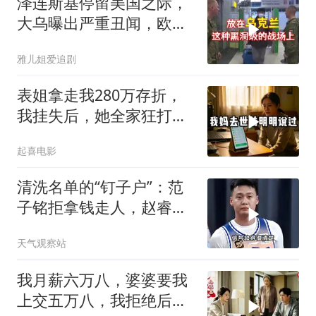
泽连斯基停留美国之际，
大乌曝出严重丑闻，欧洲
或彻夜难眠
雅儿姐爱追剧
表姐拿走我280万存折，
我挂失后，她全家狂打
200个电话
起喜电影
清洗名单的“钉子户”：范
子铭拒拿钱走人，赵睿亲
手掐灭交易流言
天气观察站
我月薪六万八，婆婆要我
上交五万八，我拒绝后她