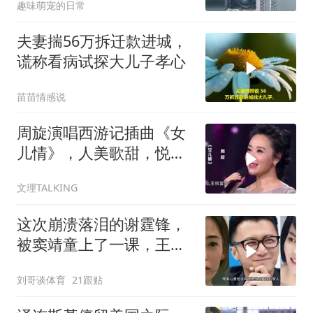
趣味萌宠的日常
夫妻揣56万拆迁款进城，
谎称看病试探大儿子孝心
苗苗情感说
周旋演唱西游记插曲《女
儿情》，人美歌甜，悦耳
舒心！
文理TALKING
这次崩溃落泪的谢霆锋，
被窦靖童上了一课，王菲
的沉默早有预兆
刘哥谈体育
21跟贴