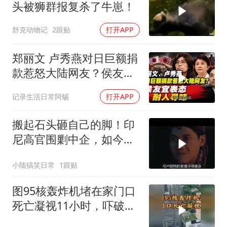
头被狮群报复杀了牛崽！
舒克动物记
2跟贴
打开APP
郑丽文 卢秀燕对日巨额捐
款惹怒大陆网友？侯友宜
表态耐人寻味
记录生活日常阿蜴
打开APP
搬起石头砸自己的脚！印
尼高官围剿中企，如今烂
摊子没人收
小陆搞笑日常
1跟贴
图95核轰炸机堵在家门口
死亡凝视11小时，吓破胆
的日本多绝望？