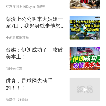
换了门锁，12天后我决意
有态度网友19Dsym
5跟贴
离婚
菜没上公公叫来大姑姐一
家7口，我起身就走他怒
喊：1万3账单谁付
小虎新车推荐员
台媒：伊朗成功了，攻破
美本土！
新时光点滴
讲真，是球网先动手
的！！！
新媒体
39跟贴