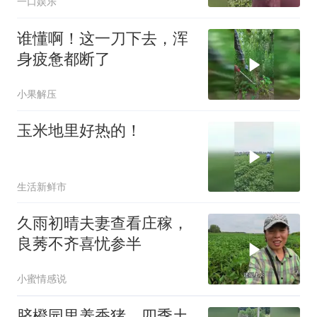
一口娱乐
谁懂啊！这一刀下去，浑
身疲惫都断了
小果解压
玉米地里好热的！
生活新鲜市
久雨初晴夫妻查看庄稼，
良莠不齐喜忧参半
小蜜情感说
脐橙园里养香猪，四季土