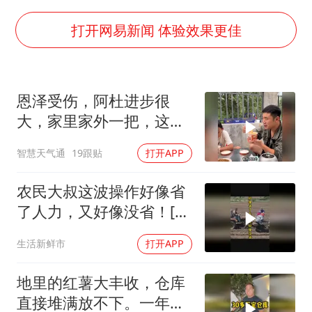
国乒男单横滨冠军赛全军覆没
38岁演员求职万岁山NPC成功
打开网易新闻 体验效果更佳
日本试射“战斧”导弹，国防部回应
胡彦斌韩磊 谁帮谁
恩泽受伤，阿杜进步很
胡彦斌获《歌手2026》歌王
大，家里家外一把，这才
我国外贸延续良好增长态势
是当爸的样子
智慧天气通
19跟贴
打开APP
“新疆阿勒泰八月能滑雪”不实
夯实基础开新局
农民大叔这波操作好像省
了人力，又好像没省！[捂
脸]
生活新鲜市
打开APP
地里的红薯大丰收，仓库
直接堆满放不下。一年的