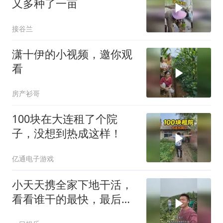
又多种了一亩
接谷兰
潇十伊的小视频，邀你观
看
房产衫哥
100块在大连租了个院
子，没想到热成这样！
亿通电子游戏
小天天携全家下地干活，
看看谁干的最快，最后结
局很欣慰