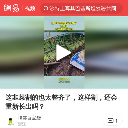
视频
沙特土耳其巴基斯坦签署共同防务协议
“电影+”如何激发千亿级消费新活力？
“秋天的第一杯奶茶”6岁了
全球首个长时储能一体化产业园量产
台风白海豚已进入24小时警戒线
四川宜宾市高县4.9级地震致1人死亡
中国女篮70-67险胜尼日利亚女篮
00:00
00:10
名创优品回应女子吐槽内裤质量差
Play
Ent
full
上海：台风白海豚或将带来龙卷风
这韭菜割的也太整齐了，这样割，还会
重新长出吗？
国防部：中国军队坚决反制任何闹海挑衅图谋
U17国足三连胜晋级明日之星半决赛
搞笑百宝袋
1
浙江