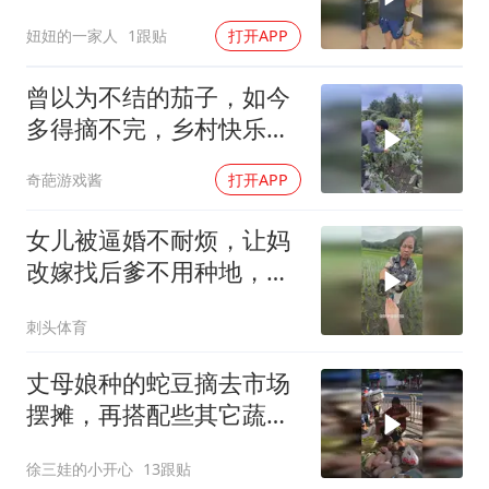
租金算下来真不少。去找
妞妞的一家人
1跟贴
打开APP
小伙伴商量商量。好在咱
们种的农产品多，以后经
曾以为不结的茄子，如今
常要存放货物是刚需
多得摘不完，乡村快乐很
简单
奇葩游戏酱
打开APP
女儿被逼婚不耐烦，让妈
改嫁找后爹不用种地，遭
亲妈暴揍
刺头体育
丈母娘种的蛇豆摘去市场
摆摊，再搭配些其它蔬
菜，这回卖了大价钱
徐三娃的小开心
13跟贴