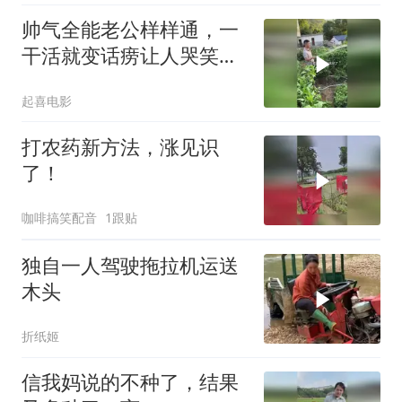
帅气全能老公样样通，一
干活就变话痨让人哭笑不
得
起喜电影
打农药新方法，涨见识
了！
咖啡搞笑配音
1跟贴
独自一人驾驶拖拉机运送
木头
折纸姬
信我妈说的不种了，结果