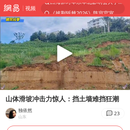
视频
《披荆斩棘2026》阵容官宣
夏日经济乘热而上 消费市场向新而行
于东来回应胖东来近25年老店年底关闭
见到女儿瞬间父亲眼里有了光
刘嘉玲晒与周星驰合照
香港刷新1884年以来最高气温纪录
独闯南太行的失联女生最后轨迹已确认
00:00
01:28
央视新主播李秋莹母校发文祝贺
Play
Ent
full
上门女婿出轨女邻居多年被判重婚罪
山体滑坡冲击力惊人：挡土墙难挡狂潮
国足U17与阿森纳决赛取消 并列冠军
独依然
23
山东
上海全力守护市民“菜篮子”