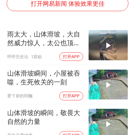
暑期研学游升温 在旅途中增长知识
打开网易新闻 体验效果更佳
猫咪过火把节被抹成黑猫
BLG经理辟谣Bin离队
雨太大，山体滑坡，大自
以军士兵把枪口对准中国记者
然威力惊人，太公也顶不
云南一男子胃中取出180颗铁钉
住
呼呼历史论
1跟贴
打开APP
曹颖儿子首次演长剧
“开学三件套”全线暴涨
山体滑坡瞬间，小屋被吞
总书记点赞的非遗苗绣焕发新生机
噬，生死攸关的一刻
爱下厨的阿酾
打开APP
山体滑坡的瞬间，敬畏大
自然的力量