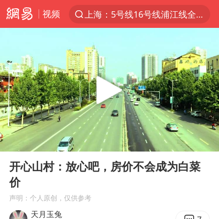
视频
上海：5号线16号线浦江线全线停运
上半年我国经营主体结构持续优化
上海有出现龙卷潜势
上海全域长途客运班次全部停运
今日15时起福州地铁高架区段停运
白海豚逼近浙闽沿海
1枚就能让航母瘫痪 轰-6J实力有多强
00:00
02:20
王艺迪2-4不敌张本美和止步4强
Play
Ent
full
国足U17与阿森纳决赛取消 并列冠军
开心山村：放心吧，房价不会成为白菜
价
上门女婿出轨女邻居多年被判重婚罪
声明：个人原创，仅供参考
王传君 《披荆斩棘》
天月玉兔