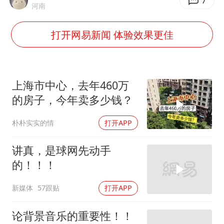
2025年小学教师减少13.19万
7
河南
王艺迪无缘横滨赛决赛
打开网易新闻 体验效果更佳
泰国：高度重视中国游客旅游体验
于东来直播和胖东来核心团队开会
上海大部迎大暴雨
上海市中心，去年460万
《龙餐馆》 冲奖
的房子，今年卖多少钱？
蒯曼挺进WTT横滨冠军赛女单四强
朴朴实实的情
打开APP
构建更高水平的全民健身公共服务体系
讲真，是球网先动手
的！！！
新媒体
57跟贴
打开APP
论背景音乐的重要性！！