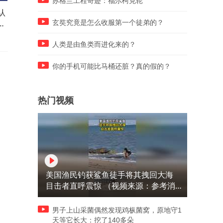
苏格兰工程奇迹：福尔柯克轮
认
乡村生活的美好瞬间：一位女
“亏妻者百财不入，爱妻者风
胜
士的温暖微笑
生水起”
玄奘究竟是怎么收服第一个徒弟的？
人类是由鱼类而进化来的？
你的手机可能比马桶还脏？真的假的？
热门视频
美国渔民钓获鲨鱼徒手将其拽回大海
目击者直呼震惊 （视频来源：参考消
息）
男子上山采菌偶然发现鸡枞菌窝，原地守1
天等它长大：挖了140多朵