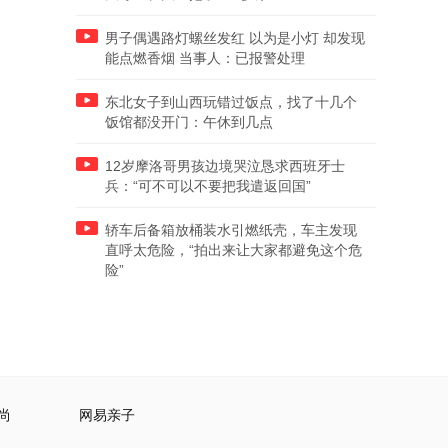
男子偶遇路灯螺丝发红 以为是小灯 却发现
能点燃香烟 当事人：已报警处理
东北女子到山西玩错过饭点，找了十几个
饭馆都没开门：午休到几点
12岁摩洛哥男孩边境哭泣恳求西班牙士
兵：“可不可以不要把我遣返回国”
轿车后备箱放桶装水引燃纸壳，车主发现
直呼太危险，“拍出来让大家都避免这个危
险”
尚
网易亲子