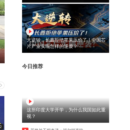
大逆转，长鑫拒绝苹果压价了！中国芯
片产业实现怎样的逆袭？
今日推荐
这所印度大学开学，为什么我国如此重
视？
2
08:21
00:51