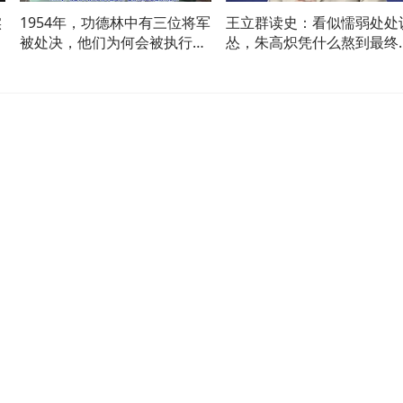
实
1954年，功德林中有三位将军
王立群读史：看似懦弱处处
被处决，他们为何会被执行枪
怂，朱高炽凭什么熬到最终
决？
利？