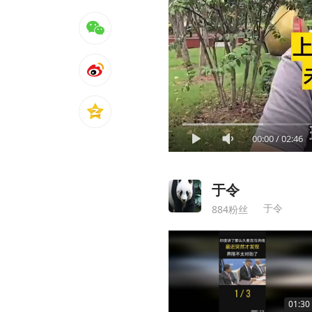
00:00
/
02:46
于令
于令
884粉丝
01:30