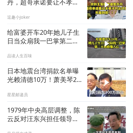
丹，超哥承诺要让不孝子
付出代价，死磕到底
逗趣小Joker
给富婆开车20年她儿子生
日当众扇我一巴掌第二天
我看懂人心
品读人生百味
日本地震台湾捐款名单曝
光赖清德10万！萧美琴20
万，郑丽文100万
星星邮递员
1979年中央高层调整，陈
云反对汪东兴担任领导职
务