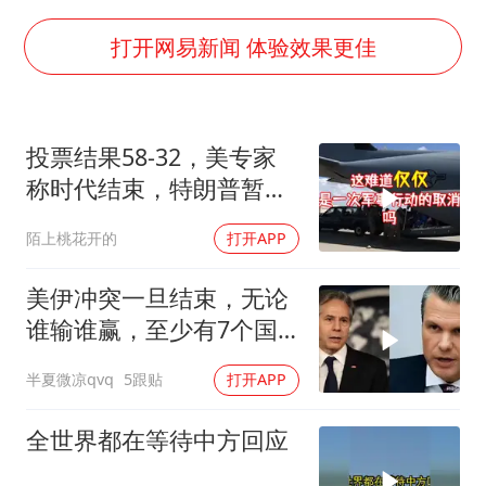
几元成本的AI广告导致千万市值蒸发
老挝国会主席赛宋蓬逝世
打开网易新闻 体验效果更佳
购飞机票7分钟后退票被扣2022元
白海豚将正面袭击贯穿浙江
投票结果58-32，美专家
酒店回应车内过夜被收150元
称时代结束，特朗普暂不
黄金牛市回来了吗
攻伊朗
陌上桃花开的
打开APP
乐享全民健身 共筑健康中国
美伊冲突一旦结束，无论
谁输谁赢，至少有7个国
家，恐有亡国之忧
半夏微凉qvq
5跟贴
打开APP
全世界都在等待中方回应