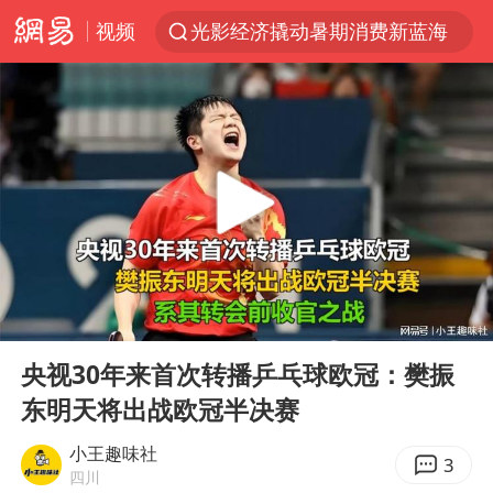
视频
光影经济撬动暑期消费新蓝海
陈思诚零点晒照为佟丽娅庆生
郑丽文：台湾从来没有“独立”过
36岁男演员成景区NPC后人气爆棚
新疆优化调整景区内自驾服务费
情侣平潭拍日出坠崖1死1伤
全民健身事业高质量发展
00:00
05:51
上四休三，但降薪1000元，你接受吗？
Play
Ent
full
台当局重金为“台独”织“皇帝新衣”
央视30年来首次转播乒乓球欧冠：樊振
东明天将出战欧冠半决赛
检测列车撞人致11死2伤 涉事单位被罚
商场现钱学森巨幅海报 负责人回应
小王趣味社
3
四川