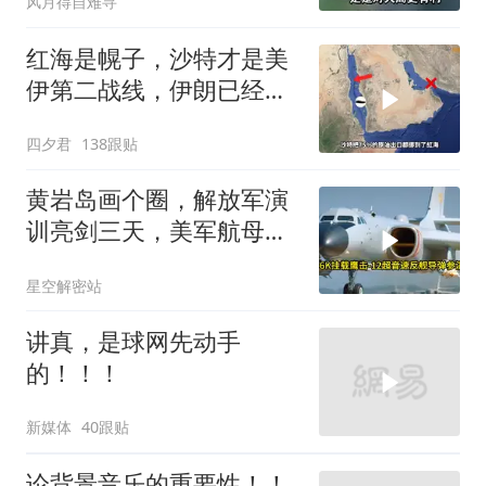
风月得自难寻
红海是幌子，沙特才是美
伊第二战线，伊朗已经输
了？
四夕君
138跟贴
黄岩岛画个圈，解放军演
训亮剑三天，美军航母从
南海跑了
星空解密站
讲真，是球网先动手
的！！！
新媒体
40跟贴
论背景音乐的重要性！！