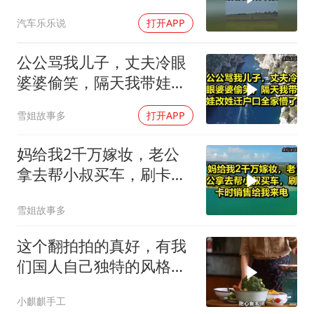
汽车乐乐说
打开APP
公公骂我儿子，丈夫冷眼
婆婆偷笑，隔天我带娃改
姓迁户口全家懵了！
雪姐故事多
打开APP
妈给我2千万嫁妆，老公
拿去帮小叔买车，刷卡时
销售给我来电！
雪姐故事多
这个翻拍拍的真好，有我
们国人自己独特的风格魅
力
小麒麒手工