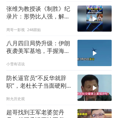
张维为教授谈《制胜》纪
录片：形势比人强，解放
军能打败美军航母！
周哥一影视
248跟贴
八月四日局势升级：伊朗
夜袭美军基地，手握海峡
筹码提出3000亿诉求
小雪有话说
防长逼官员“不反华就辞
职”，老杜长子当面硬刚：
你凭什么？
附允历史观
超哥找到王军老婆贺丹