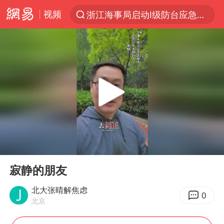
视频
浙江海事局启动Ⅰ级防台应急响应
“电影+”如何激发千亿级消费新活力？
泰国初中生饮弹自尽前开了26枪
河南南阳低保户为何背上40万元贷款
预计“白海豚”明晚将在浙江舟山到福建福鼎一带沿海登陆
用AI造出新病毒意味着什么
美股创4月份以来最大单周涨幅
00:00
02:16
实时追踪台风白海豚
Play
Ent
full
俄黑客称掌握北约直接参与袭俄证据
寂静的朋友
中方回应美国对多晶硅加征关税
北大张晴解焦虑
0
北京
女子被狗舔脚确诊三级暴露 医生回应