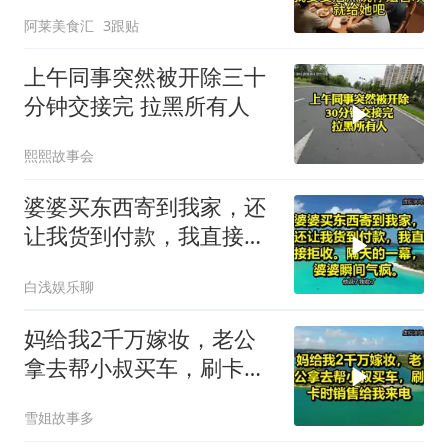
他怒喊：一万三谁付？
阿莱美食汇
3跟贴
上午同事突然被开除三十
分钟交接完 拉黑所有人
熙熙故事会
婆婆买东西寄到我家，还
让我货到付款，我直接拒
收。隔天的一幕，婆婆瞬
白浅娱乐聊
间气疯
妈给我2千万嫁妆，老公
拿去帮小叔买车，刷卡时
销售给我来电！
雪姐故事多