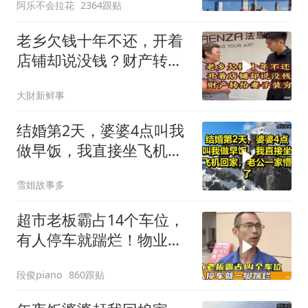
阿乐不会拉花
2364跟贴
老乡欠钱十年不还，开着
店铺却说没钱？财产转给
妻子装穷
大財新鲜事
结婚第2天，婆婆4点叫我
做早饭，我直接坐飞机回
家，老公一家懵了！
雪姐故事多
超市老板霸占14个车位，
有人停车就踹烂！物业表
示没人敢管！
段俊piano
860跟贴