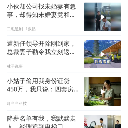
小伙却公司找未婚妻有急
事，却得知未婚妻竟和别
人订婚！
二毛追剧
1跟贴
遭新任领导开除刚到家，
总裁妻子勒令我立刻返
岗，我直言她无权命令我
林子说事
小姑子偷用我身份证贷
450万，我只说：四套房
三辆车全款
叮当当科技
降薪名单有我，我默默走
人，经理追到电梯口，见