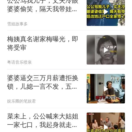
公公骂我儿子，丈夫冷眼
婆婆偷笑，隔天我带娃改
姓迁户口全家懵了！
雪姐故事多
梅姨真名谢家梅曝光，即
将受审
粤语音乐喷泉
婆婆逼交三万月薪遭拒换
锁，儿媳一言不发，五天
后丈夫收传票
娱乐圈的笔娱君
菜未上，公公喊来大姑姐
一家七口，我起身就走，