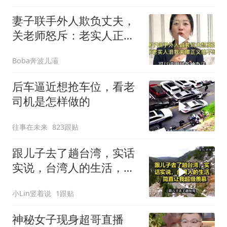
妻子联手外人欺负丈夫，
关老师怒斥：老实人正义
绝不缺席！
Boba奔波儿灞
后车逼近想抢车位，看老
司机是怎样做的
往事在未来
823跟贴
跟儿子去了趟台湾，实话
实说，台湾人的生活，简
直让我超级羡慕
小Lin竖着说
1跟贴
神秘女子现身超哥直播