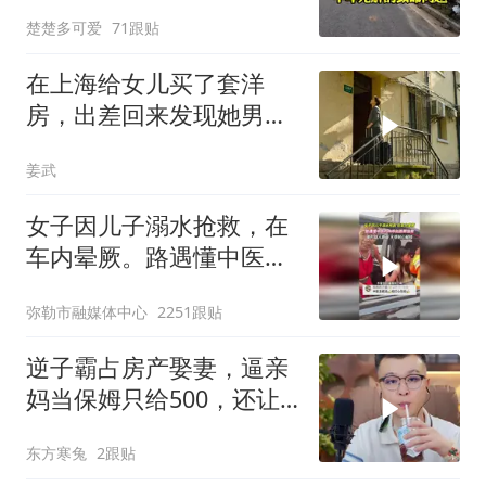
解的致命问题
楚楚多可爱
71跟贴
在上海给女儿买了套洋
房，出差回来发现她男友
一家4口在住，我不
姜武
女子因儿子溺水抢救，在
车内晕厥。路遇懂中医的
大爷拍胳膊施救，为大爷
弥勒市融媒体中心
2251跟贴
点赞！
逆子霸占房产娶妻，逼亲
妈当保姆只给500，还让
她装远房亲戚
东方寒兔
2跟贴