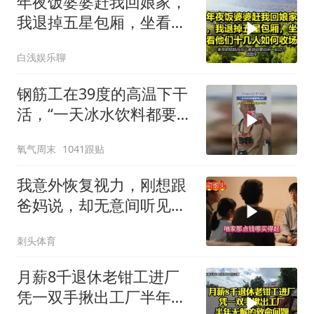
年夜饭婆婆赶我回娘家，
我退掉五星包厢，坐看他
们十几人如何收场
白浅娱乐聊
钢筋工在39度的高温下干
活，“一天冰水饮料都要喝
20斤”，男子：不喝这些，
氧气周末
1041跟贴
根本没力气干活
我意外恢复视力，刚想跟
爸妈说，却无意间听见妹
妹跟爸妈的聊天
刺头体育
月薪8千退休老钳工进厂
凭一双手揪出工厂半年无