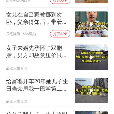
趣味萌宠的日常
打开APP
女儿在自己家被挪到次
卧，父亲得知后，带着中
介直接上门卖房
呆毛隆隆
586跟贴
打开APP
女子未婚先孕怀了双胞
胎，男方却故意压价只给
2万8彩礼
品读人生百味
给富婆开车20年她儿子生
日当众扇我一巴掌第二天
我看懂人心
品读人生百味