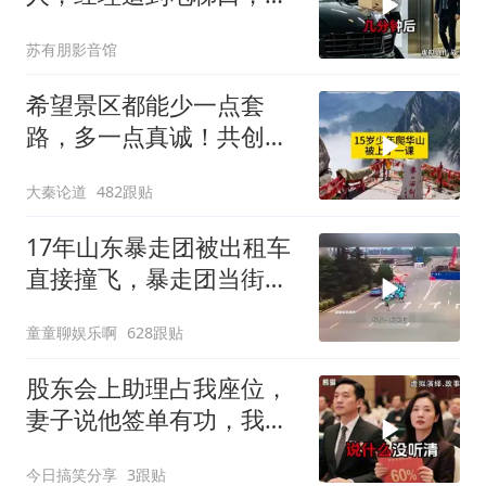
我坐上保时捷愣住
苏有朋影音馆
希望景区都能少一点套
路，多一点真诚！共创良
好旅游环境！
大秦论道
482跟贴
17年山东暴走团被出租车
直接撞飞，暴走团当街拦
路为什么如此猖獗
童童聊娱乐啊
628跟贴
股东会上助理占我座位，
妻子说他签单有功，我抛
售60%股份：董事长也让
今日搞笑分享
3跟贴
给他当