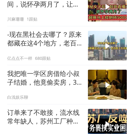
间，说怀孕两月了，让超
哥马上给她转5000元
川麻珊珊
1跟贴
-现在黑社会去哪了？原来
都藏在这4个地方，老百
姓干万别惹
亿点点不一样
680跟贴
我把唯一学区房借给小叔
子结婚，他竟偷卖房，3
天后夫妻被刑拘
白浅娱乐聊
订单来了不敢接，流水线
常年缺人，苏州工厂种下
的因，如今尝到苦