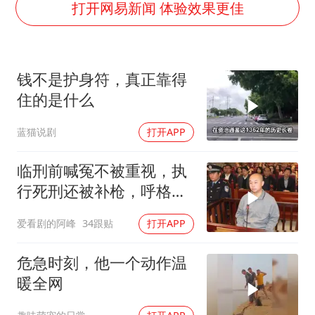
光伏八巨头签署“不低于成本价”倡议
打开网易新闻 体验效果更佳
泰国校园枪击事件已致8死30余伤
浙江台州：市民非必要不外出
钱不是护身符，真正靠得
福建省泉州市委书记张毅恭接受纪律审查和监察调查
住的是什么
“中国蔬菜之乡”最高温达41.8℃
蓝猫说剧
打开APP
2名小孩玩手机低头幅度近乎折叠
美参院通过一项对俄能源领域制裁法案
临刑前喊冤不被重视，执
夯实基础开新局
行死刑还被补枪，呼格吉
勒图被捕后的62天
爱看剧的阿峰
34跟贴
打开APP
危急时刻，他一个动作温
暖全网