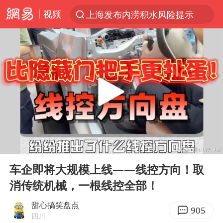
视频
上海发布内涝积水风险提示
台风“白海豚”登陆 各地各部门全力应对
江苏昆山升级发布暴雨红警
白海豚会重现杜苏芮强度吗
人形机器人第一股
中国女篮热身赛再胜尼日利亚女篮
上海地铁4条线路全线停运
00:00
02:19
宇树申购 中一签有望赚20万元
Play
Ent
full
白海豚路径图
车企即将大规模上线——线控方向！取
消传统机械，一根线控全部！
白海豚可深入内陆制造大范围风雨
推研发找资金只为自救？蔡磊回应
甜心搞笑盘点
905
四川