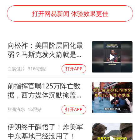
男子结婚8年3个女儿都不是亲生
NBA传奇教练老尼尔森去世
打开网易新闻 体验效果更佳
手机真会“偷听”我们说话吗
轰-6K到底是不是战略轰炸机
向松祚：美国阶层固化最
“皋”在低处
弱？马斯克发火箭就是答
面对面丨蔡磊：与渐冻症抗争 纵使不敌 也不屈服
案！
白宸侃片
3164跟贴
打开APP
加沙约14万栋建筑被完全摧毁
从科技创新看开局起步的时与势
前指挥官曝125万阵亡数
据，西方媒体沉默掩盖真
相
甜菊汽水
16跟贴
打开APP
伊朗终于醒悟了！炸美军
中东基地已经没用了！