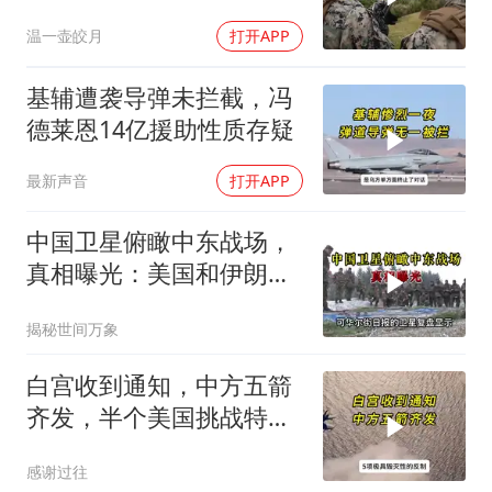
温一壶皎月
打开APP
基辅遭袭导弹未拦截，冯
德莱恩14亿援助性质存疑
最新声音
打开APP
中国卫星俯瞰中东战场，
真相曝光：美国和伊朗都
在撒谎？
揭秘世间万象
白宫收到通知，中方五箭
齐发，半个美国挑战特朗
普，中期选举难了
感谢过往