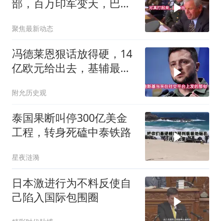
部，百万印军变天，巴铁
同一时间动手了
聚焦最新动态
冯德莱恩狠话放得硬，14
亿欧元给出去，基辅最缺
的东西却一样没补上
附允历史观
泰国果断叫停300亿美金
工程，转身死磕中泰铁路
星夜涟漪
日本激进行为不料反使自
己陷入国际包围圈