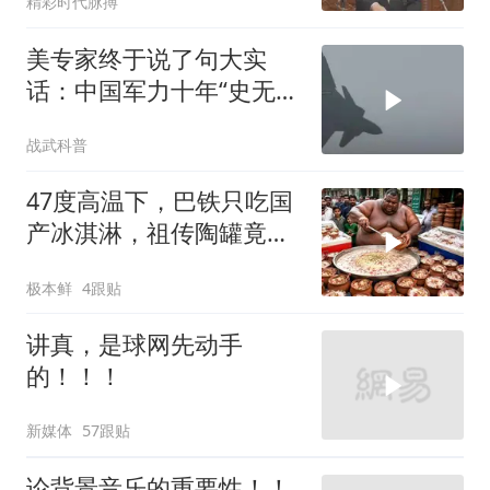
精彩时代脉搏
美专家终于说了句大实
话：中国军力十年“史无前
例”狂飙，美国这次真坐不
战武科普
住了
47度高温下，巴铁只吃国
产冰淇淋，祖传陶罐竟还
能自动降温
极本鲜
4跟贴
讲真，是球网先动手
的！！！
新媒体
57跟贴
论背景音乐的重要性！！