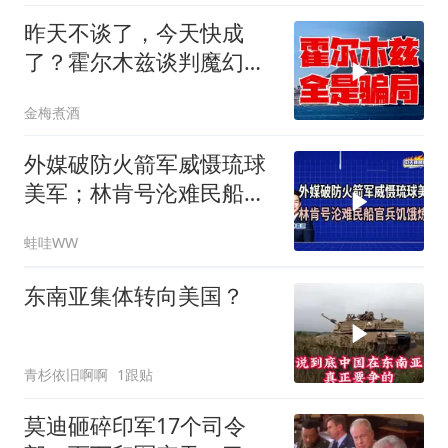
昨天不谈了，今天快成
了？霍尔木兹谈判魔幻反
转，全是骗局？
金梅煮酒
外媒破防火箭军威慑琉球
美军；林肯号沦难民船官
兵饥饿炼狱｜介文汲.郭正
蛙哇WW
亮.栗正杰｜辣晚报
20260807
东南亚集体转向美国？
青杉依旧啊啊
1跟贴
莫迪砸碎印军17个司令