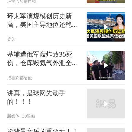
瓜哥的动物日记
环太军演规模创历史新
高，美国主导地位还稳得
住吗
梁芳
基辅遭俄军轰炸致35死
伤，仓库毁氨气外泄全城
警报
把喜欢都给他
讲真，是球网先动手
的！！！
新媒体
39跟贴
论背景音乐的重要性！！