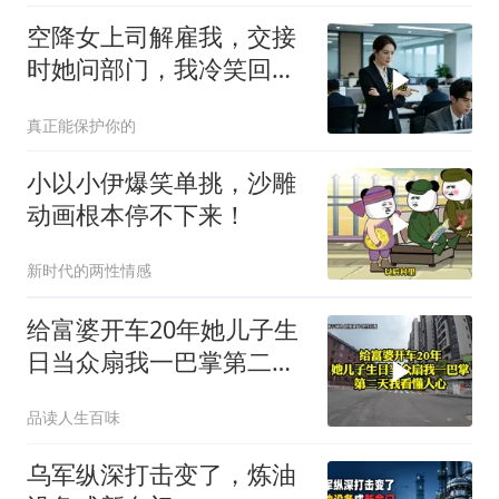
空降女上司解雇我，交接
时她问部门，我冷笑回
答：明天
真正能保护你的
小以小伊爆笑单挑，沙雕
动画根本停不下来！
新时代的两性情感
给富婆开车20年她儿子生
日当众扇我一巴掌第二天
我看懂人心
品读人生百味
乌军纵深打击变了，炼油