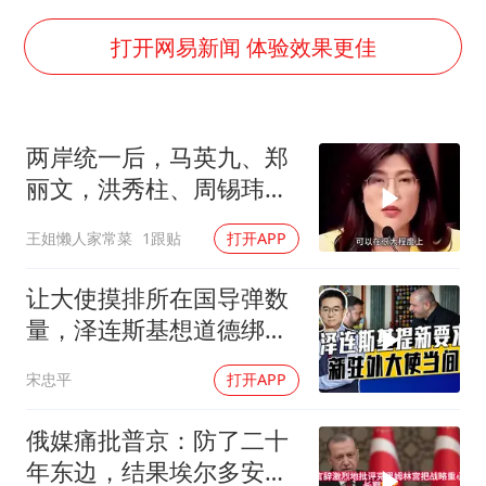
中国女篮70-67险胜尼日利亚女篮
胡彦斌获《歌手2026》歌王
打开网易新闻 体验效果更佳
秋天的第一杯奶茶到底有多火
38岁演员求职万岁山NPC成功
两岸统一后，马英九、郑
国防部：中国军队坚决反制任何闹海挑衅图谋
丽文，洪秀柱、周锡玮谁
我国外贸延续良好增长态势
宜任行政长官
王姐懒人家常菜
1跟贴
打开APP
东航：国内客票提前14天免费退改
夯实基础开新局
让大使摸排所在国导弹数
量，泽连斯基想道德绑架
援乌国，黔驴技穷
宋忠平
打开APP
俄媒痛批普京：防了二十
年东边，结果埃尔多安把