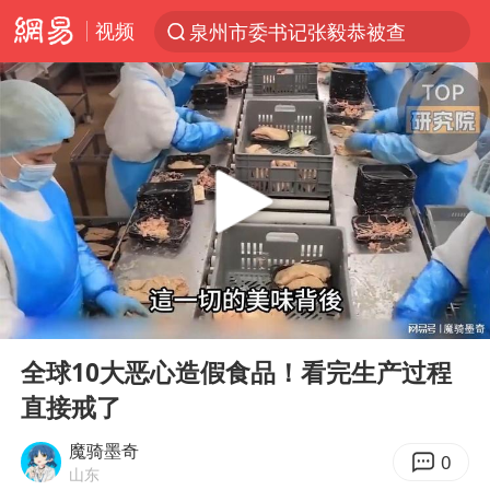
视频
泉州市委书记张毅恭被查
“电影+”如何激发千亿级消费新活力？
沙特土耳其巴基斯坦签署共同防务协议
台风白海豚已进入24小时警戒线
全球首个长时储能一体化产业园量产
U17国足点球大战淘汰河床晋级决赛
四川宜宾市高县4.9级地震致1人死亡
00:00
19:53
上海：台风白海豚或将带来龙卷风
Play
Ent
full
中巨芯：上半年归母净利润1405.77万元
全球10大恶心造假食品！看完生产过程
直接戒了
名创优品回应女子吐槽内裤质量差
胜宏科技：股票交易异常波动
魔骑墨奇
0
山东