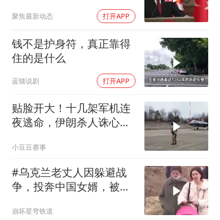
后院抄了
聚焦最新动态
打开APP
钱不是护身符，真正靠得
住的是什么
蓝猫说剧
打开APP
贴脸开大！十几架军机连
夜逃命，伊朗杀人诛心，
老底被当地人掀翻
小豆豆赛事
#乌克兰老丈人因躲避战
争，投奔中国女婿，被眼
前城市繁荣震惊
崩坏星穹铁道