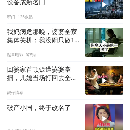
设备成新名门
窄门
126跟贴
我妈病危那晚，婆婆全家
集体关机；我没闹只做1
事，6天后她打来电话：
起喜电影
5跟贴
你是不是疯了？
回婆家首顿饭遭婆婆掌
掴，儿媳当场打回去全家
惊呆
靓仔情感
破产小国，终于改名了