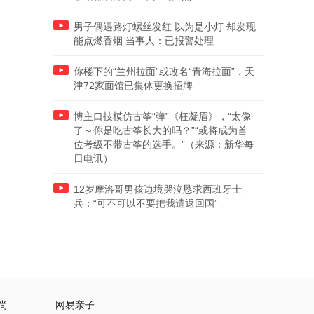
男子偶遇路灯螺丝发红 以为是小灯 却发现
能点燃香烟 当事人：已报警处理
你楼下的“兰州拉面”或改名“青海拉面”，天
津72家面馆已集体更换招牌
博主口技模仿古筝“弹”《枉凝眉》，“太像
了～你是吃古筝长大的吗？”“或将成为首
位考级不带古筝的选手。”（来源：新华每
日电讯）
12岁摩洛哥男孩边境哭泣恳求西班牙士
兵：“可不可以不要把我遣返回国”
尚
网易亲子