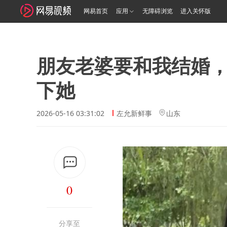
网易首页
应用
无障碍浏览
进入关怀版
朋友老婆要和我结婚
下她
2026-05-16 03:31:02
左允新鲜事
山东
0
分享至