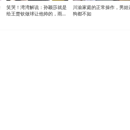
老
笑哭！湾湾解说：孙颖莎就是
川渝家庭的正常操作，男娃
人
给王楚钦做球让他帅的，雨果
狗都不如
没办法诶