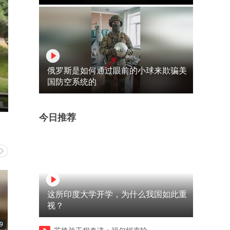
俄罗斯是如何通过眼前的小球来欺骗美
国防空系统的
今日推荐
这所印度大学开学，为什么我国如此重
视？
9
05:56
08:07