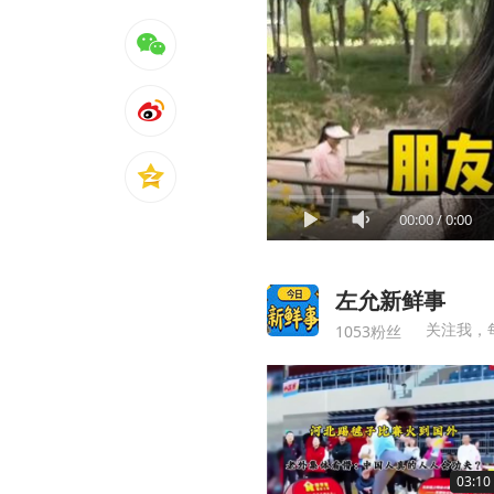
00:00
/
0:00
左允新鲜事
关注我，
1053粉丝
03:10