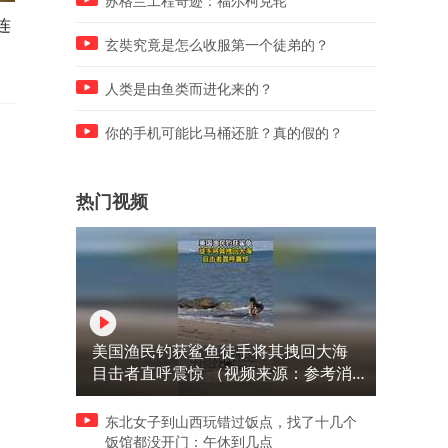
苏格兰工程奇迹：福尔柯克轮
连
慈禧最后一刻还在处理政务，
被大哥诬陷，让妹妹错失二
到死也没有放下紧握权力的
年的母女情
玄奘究竟是怎么收服第一个徒弟的？
手……
人类是由鱼类而进化来的？
你的手机可能比马桶还脏？真的假的？
热门视频
美国渔民钓获鲨鱼徒手将其拽回大海
目击者直呼震惊 （视频来源：参考消
息）
东北女子到山西玩错过饭点，找了十几个
饭馆都没开门：午休到几点