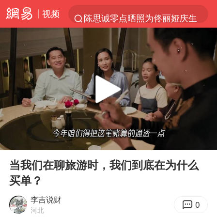
视频
陈思诚零点晒照为佟丽娅庆生
马克·艾伦退出斯诺克中国公开赛
郑丽文：台湾从来没有“独立”过
新疆优化调整景区内自驾服务费
情侣在平潭拍日出时坠崖致一死一伤
茅台部分直营店飞天茅台提价
白海豚将正面袭击贯穿浙江
00:00
02:29
酒店回应车内过夜被收150元
Play
Ent
full
黄金牛市回来了吗
当我们在聊旅游时，我们到底在为什么
买单？
酒店花洒现排泄物住客索赔遭拒
杭州全市有序停课
李吉说财
0
河北