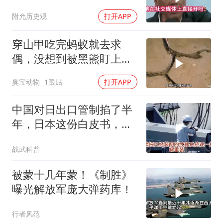
你凭什么？
附允历史观
打开APP
穿山甲吃完蚂蚁就去求
偶，没想到被黑熊盯上
了！
臭宝动物
1跟贴
打开APP
中国对日出口管制掐了半
年，日本这份白皮书，等
于自己把家底抖搂干净了
战武科普
被蒙十几年蒙！《制胜》
曝光解放军庞大弹药库！
行者风范