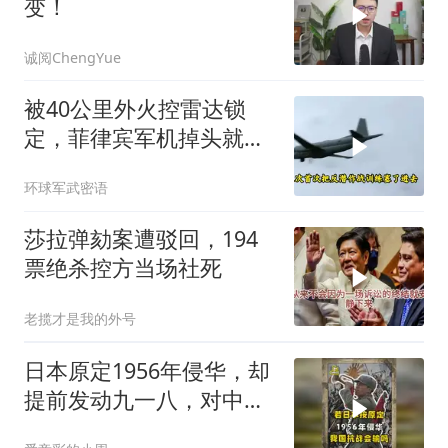
变！
诚阅ChengYue
被40公里外火控雷达锁
定，菲律宾军机掉头就
跑，欧盟1500万也救不了
环球军武密语
场
莎拉弹劾案遭驳回，194
票绝杀控方当场社死
老揽才是我的外号
日本原定1956年侵华，却
提前发动九一八，对中国
是福是祸？