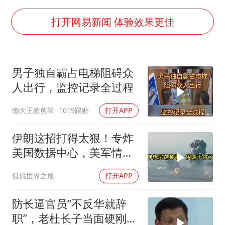
上四休三，但降薪1000元，你接受吗？
泰国初中生饮弹自尽前开了26枪
打开网易新闻 体验效果更佳
36岁男演员成景区NPC后人气爆棚
梁家辉：到内地拍戏不是北上是回归
男子独自霸占电梯阻碍众
全民健身事业高质量发展
人出行，监控记录全过程
乐享全民健身 共筑健康中国
懒大王教剪辑
1019跟贴
打开APP
伊朗这招打得太狠！专炸
美国数据中心，美军情报
系统直接瘫痪，比封海峡
侃侃世界之最
打开APP
还致命
防长逼官员“不反华就辞
职”，老杜长子当面硬刚：