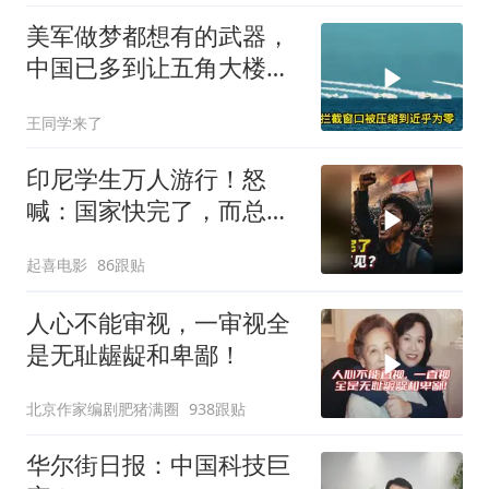
美军做梦都想有的武器，
中国已多到让五角大楼头
皮发麻
王同学来了
印尼学生万人游行！怒
喊：国家快完了，而总统
却装看不见？
起喜电影
86跟贴
人心不能审视，一审视全
是无耻龌龊和卑鄙！
北京作家编剧肥猪满圈
938跟贴
华尔街日报：中国科技巨