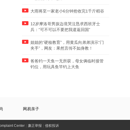
大雨将至一家老小6分钟抢收完1千斤稻谷
12岁摩洛哥男孩边境哭泣恳求西班牙士
兵：“可不可以不要把我遣返回国”
姐姐的“硬核教育”，用黄瓜向弟弟演示“门
夹手”，网友：果然言传不如身教！
爸爸钓一天鱼一无所获，母女俩临时接管
钓位，用玩具鱼竿钓上大鱼
尚
网易亲子
laint Center
|
廉正举报
|
侵权投诉