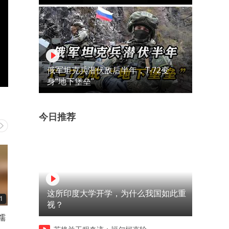
俄军坦克兵潜伏敌后半年，T-72变
身“地下堡垒”
今日推荐
这所印度大学开学，为什么我国如此重
1
00:40
00:39
视？
糯
街边偶遇自助冰粉！！超多小
大坪石油路。。。好吃晕了
料！！
啊啊啊啊