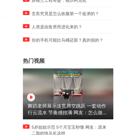
苏格兰工程奇迹：福尔柯克轮
玄奘究竟是怎么收服第一个徒弟的？
人类是由鱼类而进化来的？
你的手机可能比马桶还脏？真的假的？
热门视频
舞蹈老师展示连贯腾空跳跃 一套动作
行云流水 节奏感拉满 网友：怎么做到
又舞又武的？
5岁姐姐示范 5个月宝宝秒懂 网友：原来
二胎的快乐长这样