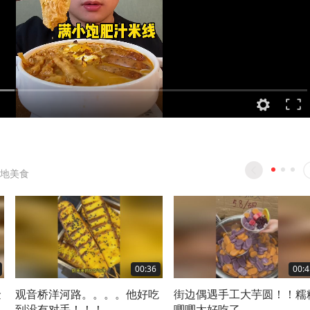
地美食
00:36
00:4
金
观音桥洋河路。。。。他好吃
街边偶遇手工大芋圆！！糯
到没有对手！！！
唧唧太好吃了