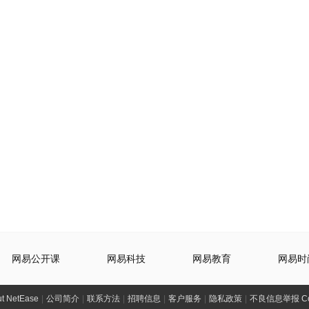
网易公开课
网易科技
网易教育
网易时
t NetEase
|
公司简介
|
联系方法
|
招聘信息
|
客户服务
|
隐私政策
|
不良信息举报 Comp