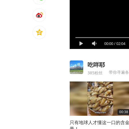
00:00
/
02:04
吃咩耶
带你寻遍各
385粉丝
00:38
只有地球人才懂这一口的含
量！