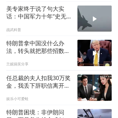
美专家终于说了句大实
话：中国军力十年“史无前
例”狂飙，美国这次真坐不
战武科普
住了
特朗普拿中国没什么办
法，转头就把那些招数，
全往莫迪身上招呼了
兰妮搞笑分享
任总裁的夫人扣我30万奖
金，我丢下辞职信离开，
当晚她慌忙问：甲方只和
娱乐小可爱蛙
你签约
特朗普困境：非伊朗问