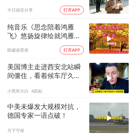
之位，我应好
今日搞笑分享
打开APP
纯音乐《思念陪着鸿雁
飞》悠扬旋律绘就鸿雁传
情的辽阔草原
朗威谈星座
打开APP
美国博主走进西安北站瞬
间僵住，看着候车厅久久
说不出话语
小黑和大白
4跟贴
中美未爆发大规模对抗，
德国专家一语点破！
月下守候