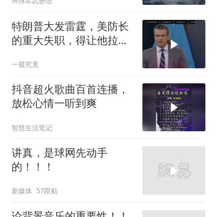
环球军武密语
特朗普大发雷霆，美防长
的重大失职，得让他拉下
脸去求内塔尼亚胡
一窥究竟
抖音超火歌曲百首连播，
放松心情一听到爽
智慧生活笔记
讲真，是球网先动手
的！！！
新媒体
57跟贴
论背景音乐的重要性！！