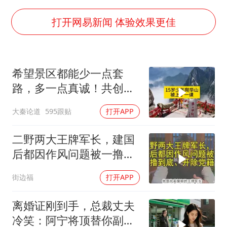
2025年小学教师减少13.19万
王艺迪无缘横滨赛决赛
打开网易新闻 体验效果更佳
泰国：高度重视中国游客旅游体验
于东来直播和胖东来核心团队开会
希望景区都能少一点套
上海大部迎大暴雨
路，多一点真诚！共创良
《龙餐馆》 冲奖
好旅游环境！
大秦论道
595跟贴
打开APP
蒯曼挺进WTT横滨冠军赛女单四强
构建更高水平的全民健身公共服务体系
二野两大王牌军长，建国
后都因作风问题被一撸到
底、开除党籍
街边福
打开APP
离婚证刚到手，总裁丈夫
冷笑：阿宁将顶替你副总