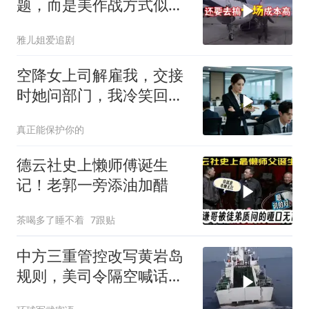
题，而是美作战方式似苏
联
雅儿姐爱追剧
空降女上司解雇我，交接
时她问部门，我冷笑回
答：明天
真正能保护你的
德云社史上懒师傅诞生
记！老郭一旁添油加醋
茶喝多了睡不着
7跟贴
中方三重管控改写黄岩岛
规则，美司令隔空喊话露
了底牌