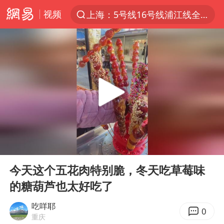
视频
上海：5号线16号线浦江线全线停运
上半年我国经营主体结构持续优化
上海有出现龙卷潜势
上海全域长途客运班次全部停运
今日15时起福州地铁高架区段停运
白海豚逼近浙闽沿海
1枚就能让航母瘫痪 轰-6J实力有多强
00:00
00:37
王艺迪2-4不敌张本美和止步4强
Play
Ent
full
国足U17与阿森纳决赛取消 并列冠军
今天这个五花肉特别脆，冬天吃草莓味
的糖葫芦也太好吃了
上门女婿出轨女邻居多年被判重婚罪
王传君 《披荆斩棘》
吃咩耶
0
重庆