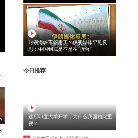
封锁海峡不管用了？伊朗媒体罕见反
思：中国到底是不是在"拆台"
今日推荐
这所印度大学开学，为什么我国如此重
9
00:41
00:44
视？
吃
多少次来重庆！！就为了这一
重庆已经进化成这样了
碗鱼香肉丝面
吗？？？