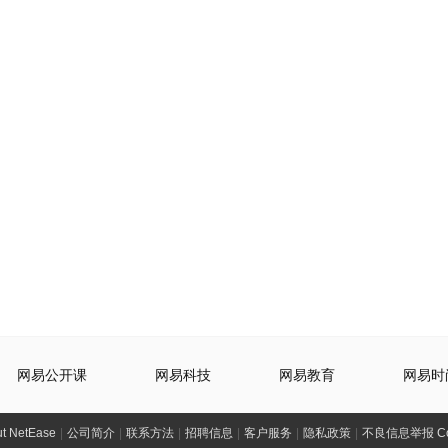
网易公开课
网易科技
网易教育
网易时
t NetEase
|
公司简介
|
联系方法
|
招聘信息
|
客户服务
|
隐私政策
|
不良信息举报 Comp