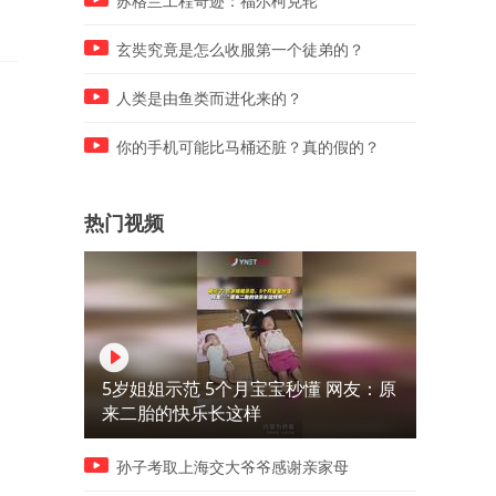
苏格兰工程奇迹：福尔柯克轮
玄奘究竟是怎么收服第一个徒弟的？
人类是由鱼类而进化来的？
你的手机可能比马桶还脏？真的假的？
热门视频
5岁姐姐示范 5个月宝宝秒懂 网友：原
来二胎的快乐长这样
孙子考取上海交大爷爷感谢亲家母