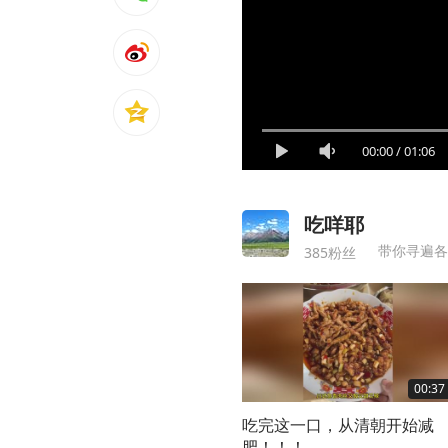
00:00
/
01:06
吃咩耶
带你寻遍各
385粉丝
00:37
吃完这一口，从清朝开始减
肥！！！