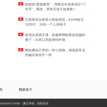
姐姐的“硬核教育”，用黄瓜向弟弟演示“门
夹手”，网友：果然言传不如身教！
大雨将至全家老小抢收稻谷，6分钟收完
1000斤，没有一个人掉链子
发泡水泥填不满，装修师傅检查发现漏到
楼下：出风口未延伸到外墙
网友晒自己养的一些小宠物，感觉跟常见
的确实有些不一样
尚
网易亲子
laint Center
|
廉正举报
|
侵权投诉