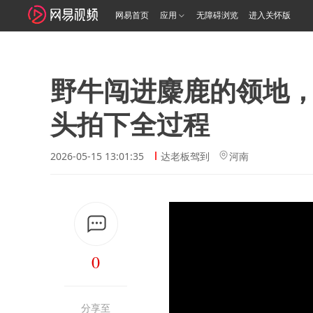
网易首页
应用
无障碍浏览
进入关怀版
野牛闯进麋鹿的领地
头拍下全过程
2026-05-15 13:01:35
达老板驾到
河南
0
分享至