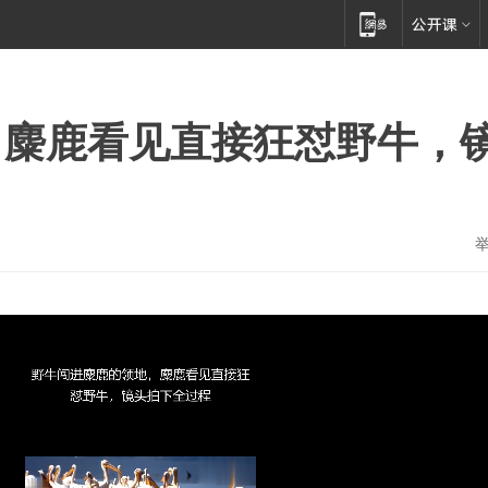
，麋鹿看见直接狂怼野牛，