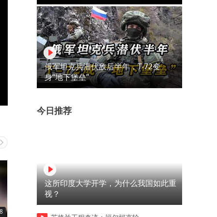
俄军坦克兵潜伏敌后半年，T-72变
身“地下堡垒”
今日推荐
这所印度大学开学，为什么我国如此重
视？
8
00:20
00:09