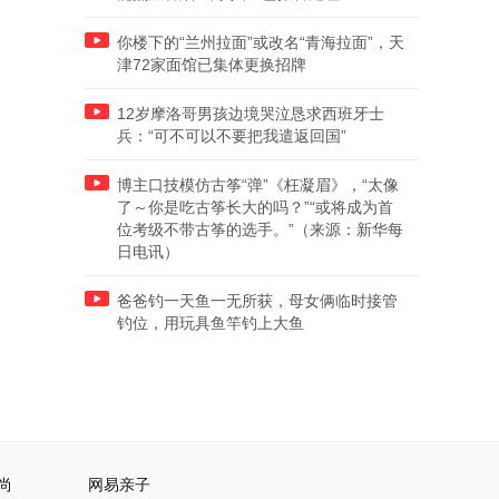
你楼下的“兰州拉面”或改名“青海拉面”，天
津72家面馆已集体更换招牌
12岁摩洛哥男孩边境哭泣恳求西班牙士
兵：“可不可以不要把我遣返回国”
博主口技模仿古筝“弹”《枉凝眉》，“太像
了～你是吃古筝长大的吗？”“或将成为首
位考级不带古筝的选手。”（来源：新华每
日电讯）
爸爸钓一天鱼一无所获，母女俩临时接管
钓位，用玩具鱼竿钓上大鱼
尚
网易亲子