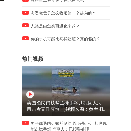
苏格兰工程奇迹：福尔柯克轮
家里包水饺，都会特意给它也
有些人还真不如狗
它
包一份，它也是家里的一员
玄奘究竟是怎么收服第一个徒弟的？
人类是由鱼类而进化来的？
你的手机可能比马桶还脏？真的假的？
热门视频
美国渔民钓获鲨鱼徒手将其拽回大海
目击者直呼震惊 （视频来源：参考消
息）
男子偶遇路灯螺丝发红 以为是小灯 却发现
能点燃香烟 当事人：已报警处理