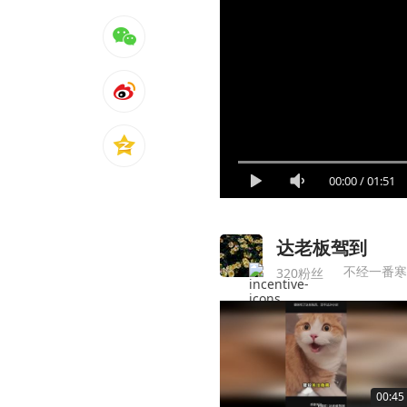
00:00
/
01:51
达老板驾到
不经一番寒
320粉丝
00:45