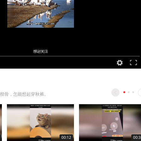
彻骨，怎能想起穿秋裤。
00:12
00:3