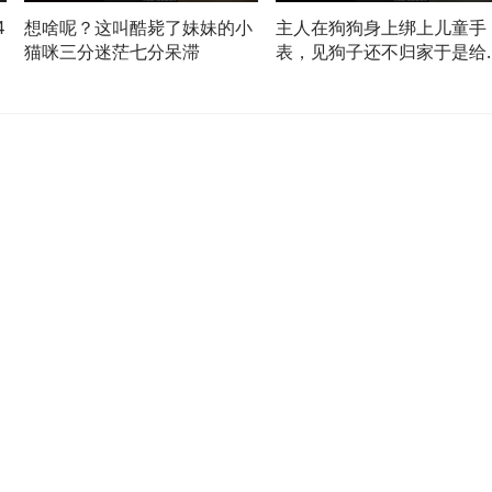
4
想啥呢？这叫酷毙了妹妹的小
主人在狗狗身上绑上儿童手
猫咪三分迷茫七分呆滞
表，见狗子还不归家于是给
打电话 (1)