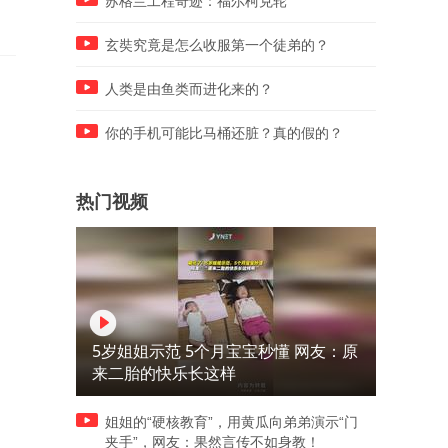
苏格兰工程奇迹：福尔柯克轮
玄奘究竟是怎么收服第一个徒弟的？
人类是由鱼类而进化来的？
你的手机可能比马桶还脏？真的假的？
热门视频
5岁姐姐示范 5个月宝宝秒懂 网友：原
来二胎的快乐长这样
姐姐的“硬核教育”，用黄瓜向弟弟演示“门
夹手”，网友：果然言传不如身教！