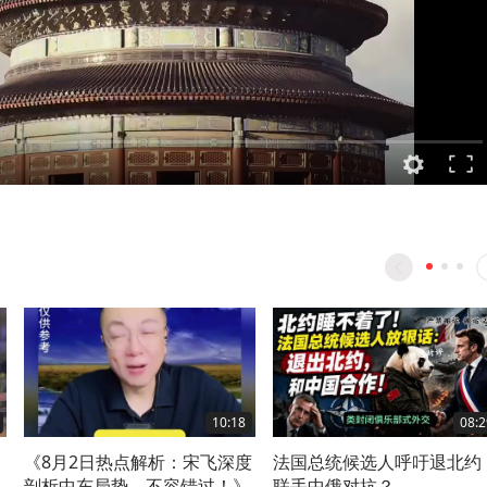
10:18
08:2
，
《8月2日热点解析：宋飞深度
法国总统候选人呼吁退北约
剖析中东局势，不容错过！》
联手中俄对抗？