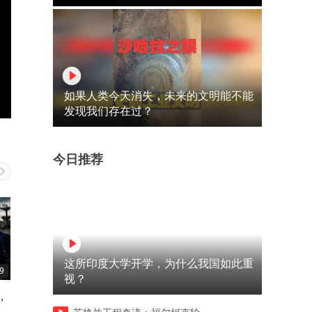
如果人类今天消失，未来的文明能不能
发现我们存在过？
今日推荐
这所印度大学开学，为什么我国如此重
9
11:43
10:59
视？
，
《笑翻！拍马屁也能出新招，
《姐夫经理身份，小姨子公
他却另辟蹊径，笑料横生》
肆虐，揭秘职场霸凌！》