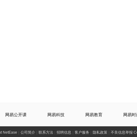
网易公开课
网易科技
网易教育
网易时
t NetEase
|
公司简介
|
联系方法
|
招聘信息
|
客户服务
|
隐私政策
|
不良信息举报 Comp