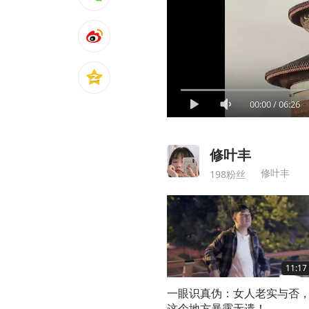
00:00
/
06:26
修叶丰
修叶丰
198粉丝
11:17
一眼识真伪：女人老实与否
这个地方暴露无遗！