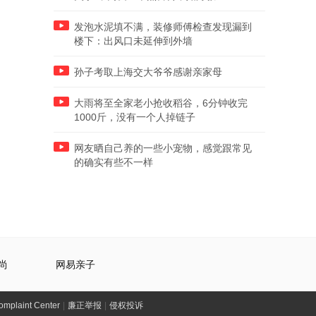
发泡水泥填不满，装修师傅检查发现漏到
楼下：出风口未延伸到外墙
孙子考取上海交大爷爷感谢亲家母
大雨将至全家老小抢收稻谷，6分钟收完
1000斤，没有一个人掉链子
网友晒自己养的一些小宠物，感觉跟常见
的确实有些不一样
尚
网易亲子
laint Center
|
廉正举报
|
侵权投诉