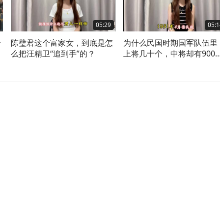
05:29
05:1
一
陈璧君这个富家女，到底是怎
为什么民国时期国军队伍里
的
么把汪精卫“追到手”的？
上将几十个，中将却有900
个呢？