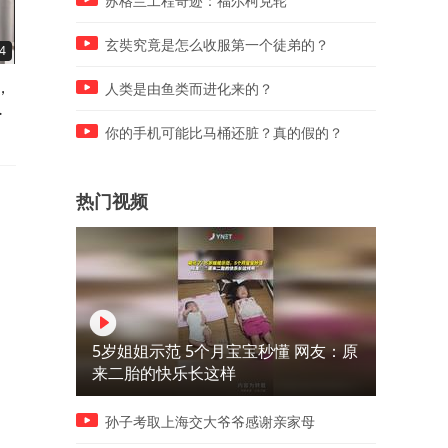
苏格兰工程奇迹：福尔柯克轮
玄奘究竟是怎么收服第一个徒弟的？
4
05:01
06:12
，
为什么在二战时期，打赢一场
一口气看完“奶瓶师”的生与
人类是由鱼类而进化来的？
多
大兵团战役后，将军比士兵死
得更快？
你的手机可能比马桶还脏？真的假的？
热门视频
5岁姐姐示范 5个月宝宝秒懂 网友：原
来二胎的快乐长这样
孙子考取上海交大爷爷感谢亲家母