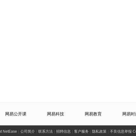
网易公开课
网易科技
网易教育
网易时
t NetEase
|
公司简介
|
联系方法
|
招聘信息
|
客户服务
|
隐私政策
|
不良信息举报 Comp