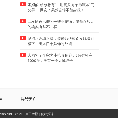
姐姐的“硬核教育”，用黄瓜向弟弟演示“门
夹手”，网友：果然言传不如身教！
网友晒自己养的一些小宠物，感觉跟常见
的确实有些不一样
发泡水泥填不满，装修师傅检查发现漏到
楼下：出风口未延伸到外墙
大雨将至全家老小抢收稻谷，6分钟收完
1000斤，没有一个人掉链子
尚
网易亲子
laint Center
|
廉正举报
|
侵权投诉