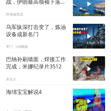
战，伊朗最高领袖下落不
明？特朗普发出通牒
环球谈军武
乌军纵深打击变了，炼油
设备成新名门
窄门
126跟贴
巴纳补刷墙面，焊接工作
完成，米娜纪录片3512
水云人
海绵宝宝解说4