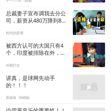
十一1118
1跟贴
总裁妻子宣布调我去分公
司，薪资从480万降到8
万，我递交辞呈
时尚的弄潮
被西方认可的大国只有4
个，印度被排除在外，为
何只能算准大国？
外围打击
讲真，是球网先动手
的！！！
新媒体
39跟贴
论背景音乐的重要性！！