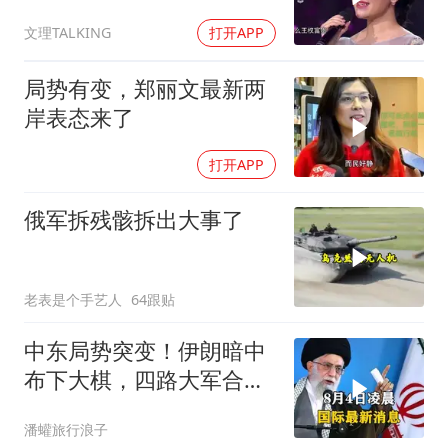
舒心！
文理TALKING
打开APP
局势有变，郑丽文最新两
岸表态来了
打开APP
俄军拆残骸拆出大事了
老表是个手艺人
64跟贴
中东局势突变！伊朗暗中
布下大棋，四路大军合
围，特朗普面临死局
潘蠸旅行浪子