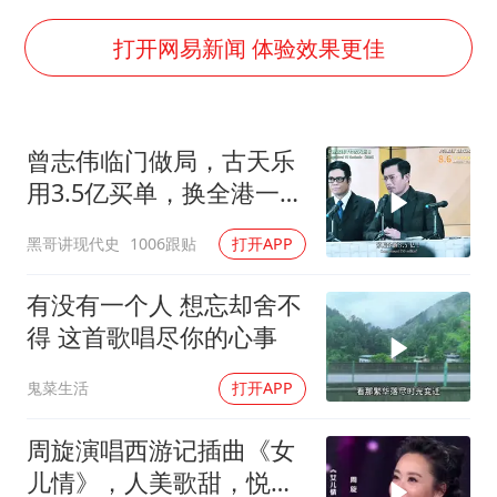
瑞众保险员工爆料公司违规行为
向鹏0-3不敌张本智和
打开网易新闻 体验效果更佳
命案逃犯躲进深山21年活得像野人
Meta重新支棱起来了吗
曾志伟临门做局，古天乐
东方之约 相约未来
用3.5亿买单，换全港一声
佩服！
黑哥讲现代史
1006跟贴
打开APP
有没有一个人 想忘却舍不
得 这首歌唱尽你的心事
鬼菜生活
打开APP
周旋演唱西游记插曲《女
儿情》，人美歌甜，悦耳