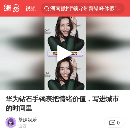
视频
河南撤回“领导带薪错峰休假”通知
泰国枪击案凶手先杀祖父母后行凶
A股三大股指收涨
台风“白海豚”体型变大！环流面积接近13个浙江那么大
宇树科技中一签需缴款7.54万元
泰国校园枪击案死亡人数升至7人
四川宜宾市高县发生4.9级地震
00:00
00:52
“立秋的第一杯奶茶”又爆单了
Play
Ent
full
国防部：中国军队坚决反制任何闹海挑衅图谋
华为钻石手镯表把情绪价值，写进城市
的时间里
台湾海峡南口北上船舶实施交通管制
方程豹钛9新车申报
茶妹娱乐
0
山西