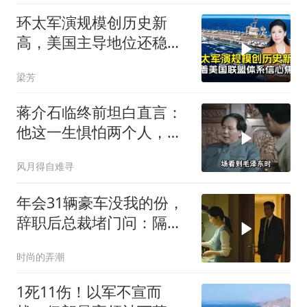
环太军演规模创历史新
高，美国主导地位还稳得
住吗
梁芳
蒋介石临终前坦白直言：
他这一生惧怕两个人，却
只敬佩一个人！
风月得自难寻
年会31辆豪车没我的份，
辞职后总裁堵门问：隔壁
楼你买的？
时尚的弄潮
1死11伤！以军不宣而