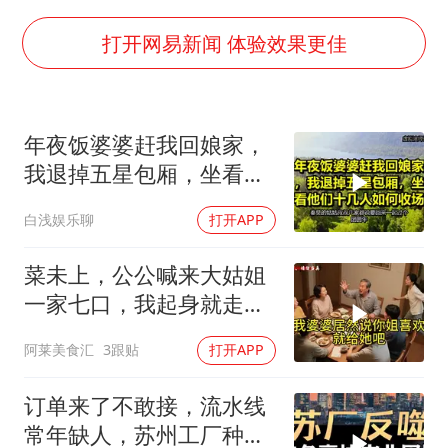
秋天的第一杯奶茶到底有多火
东航：国内客票提前14天免费退改
打开网易新闻 体验效果更佳
国防部：坚决反制任何闹海挑衅图谋
日本试射“战斧”导弹，国防部回应
年夜饭婆婆赶我回娘家，
胡彦斌韩磊 谁帮谁
我退掉五星包厢，坐看他
胡彦斌获《歌手2026》歌王
们十几人如何收场
白浅娱乐聊
打开APP
38岁演员求职万岁山NPC成功
夯实基础开新局
菜未上，公公喊来大姑姐
一家七口，我起身就走，
他怒喊：一万三谁付？
阿莱美食汇
3跟贴
打开APP
订单来了不敢接，流水线
常年缺人，苏州工厂种下