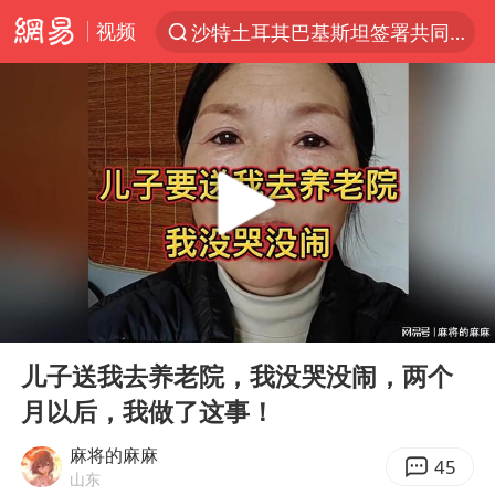
视频
沙特土耳其巴基斯坦签署共同防务协议
“电影+”如何激发千亿级消费新活力？
福建省泉州市委书记张毅恭接受纪律审查和监察调查
台风白海豚已进入24小时警戒线
全球首个长时储能一体化产业园量产
U17国足点球大战淘汰河床晋级决赛
四川宜宾市高县4.9级地震致1人死亡
00:00
07:44
上海：台风白海豚或将带来龙卷风
Play
Ent
full
名创优品回应女子吐槽内裤质量差
儿子送我去养老院，我没哭没闹，两个
月以后，我做了这事！
“今天得有40℃了吧 为啥还不预警”
中国女篮70-67险胜尼日利亚女篮
麻将的麻麻
45
山东