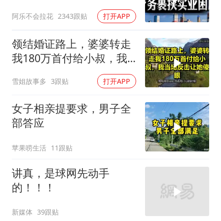
的因，如今尝到苦
阿乐不会拉花
2343跟贴
打开APP
领结婚证路上，婆婆转走
我180万首付给小叔，我
当场反击让她傻眼！
雪姐故事多
3跟贴
打开APP
女子相亲提要求，男子全
部答应
苹果唠生活
11跟贴
讲真，是球网先动手
的！！！
新媒体
39跟贴