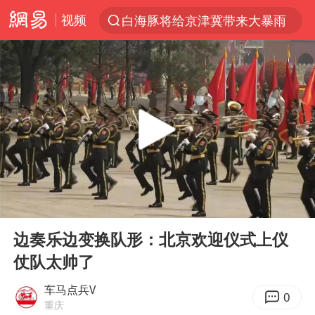
视频
白海豚将给京津冀带来大暴雨
上半年我国经营主体结构持续优化
杭州机场已取消航班388架次
中国籍豪华游艇富商之子在泰国被杀
《披荆斩棘2026》阵容官宣
中国第1高楼阻尼器摆动明显
上海有出现龙卷潜势
00:00
00:23
国足U17与阿森纳决赛取消 并列冠军
Play
Ent
full
《龙餐馆》 冲奖
边奏乐边变换队形：北京欢迎仪式上仪
仗队太帅了
上门女婿出轨女邻居多年被判重婚罪
2025年小学教师减少13.19万
车马点兵V
0
重庆