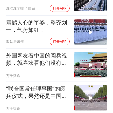
了，一起来看看
淮淮淮宁喵
1跟贴
打开APP
震撼人心的军姿，整齐划
一，气势如虹！
嘞是唐孃孃
打开APP
外国网友看中国的阅兵视
频，就喜欢看他们没有见
过世面的样子！
万千归途
“联合国常任理事国”的阅
兵仪式，果然还是中国的
最让人震撼！
万千归途