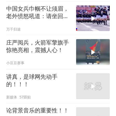
中国女兵巾帼不让须眉，
老外愤怒吼道：请坐回裁
判席，别欺负人！
万千归途
庄严阅兵，火箭军擎旗手
惊艳亮相，震撼人心！
小豆豆赛事
讲真，是球网先动手
的！！！
新媒体
57跟贴
论背景音乐的重要性！！