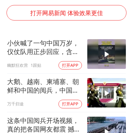
女子发现前夫婚内与第三者育子
以军士兵把枪口对准中国记者
打开网易新闻 体验效果更佳
笔试第一被劝弃考涉事副校长被撤职
构建更高水平的全民健身公共服务体系
小伙喊了一句中国万岁，
男子被沙蜇蜇伤5小时后呼吸困难
仪仗队用正步回应，含金
挡“张雪机车”民进党当局怕什么
量只有中国人才懂
幽默狂欢营
1跟贴
打开APP
灌溉水坝被隔成鱼塘 村民投诉20余年
奋力开创中国式现代化建设新局面
大鹅、越南、柬埔寨、朝
鲜和中国的阅兵，中国军
人正步霸气出场
万千归途
打开APP
这条中国阅兵开场视频，
真的把各国网友都震 撼