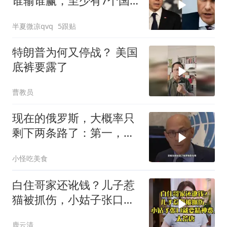
谁输谁赢，至少有7个国
家，恐有亡国之忧
半夏微凉qvq
5跟贴
特朗普为何又停战？ 美国
底裤要露了
曹教员
现在的俄罗斯，大概率只
剩下两条路了：第一，把
吞进去的地盘全部吐出来
小怪吃美食
白住哥家还讹钱？儿子惹
猫被抓伤，小姑子张口就
要精神费，太荒唐
鹿云清