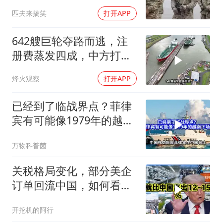
明天乌克兰就会灰飞烟灭
匹夫来搞笑
打开APP
1
642艘巨轮夺路而逃，注
册费蒸发四成，中方打到
巴拿马“七寸”
烽火观察
打开APP
已经到了临战界点？菲律
宾有可能像1979年的越南
下场吗？
万物科普菌
关税格局变化，部分美企
订单回流中国，如何看待
特朗普关税政策得失。来
开挖机的阿行
听听