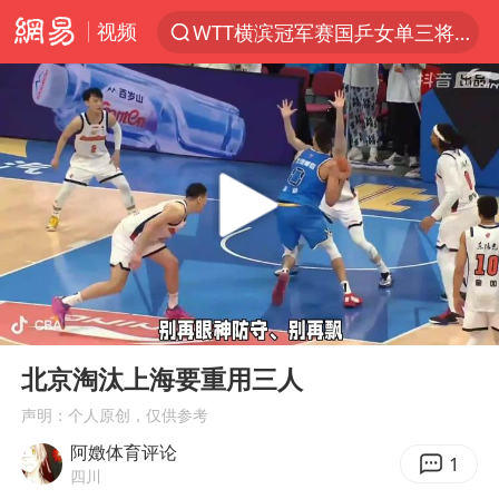
视频
WTT横滨冠军赛国乒女单三将晋级四强
光影经济撬动暑期消费新蓝海
马克·艾伦退出斯诺克中国公开赛
新疆优化调整景区内自驾服务费
梁家辉：到内地拍戏不是北上是回归
茅台部分直营店飞天茅台提价
情侣在平潭拍日出时坠崖致一死一伤
00:00
02:51
泰国初中生饮弹自尽前开了26枪
Play
Ent
full
台当局重金为“台独”织“皇帝新衣”
北京淘汰上海要重用三人
几元成本的AI广告导致千万市值蒸发
声明：个人原创，仅供参考
阿嬍体育评论
老挝国会主席赛宋蓬逝世
1
四川