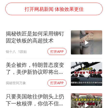
夏日经济乘“热”而上 消费市场向“新”而行
打开网易新闻 体验效果更佳
白海豚将正面袭击贯穿浙江
酒店回应车内过夜被收150元
黄金牛市回来了吗
揭秘铁匠是如何采用铆钉
酒店花洒现排泄物住客索赔遭拒
固定铁板的高超技术
杭州全市有序停课
锅十八
1跟贴
打开APP
36岁男演员成景区NPC后人气爆棚
美企被炸，特朗普态度变
乐享全民健身 共筑健康中国
了，美伊新协议即将出
炉？又被中方说中了
揭秘世间万象
打开APP
只要美国敢往伊朗头上扔
下一枚核弹，你信不信，