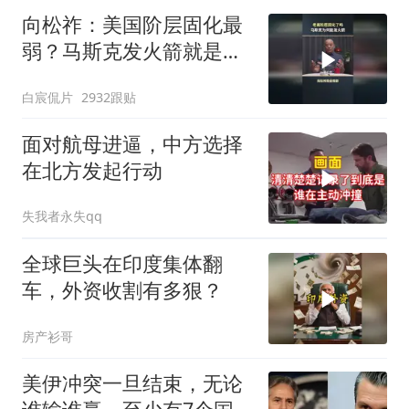
向松祚：美国阶层固化最
弱？马斯克发火箭就是答
案！
白宸侃片
2932跟贴
面对航母进逼，中方选择
在北方发起行动
失我者永失qq
全球巨头在印度集体翻
车，外资收割有多狠？
房产衫哥
美伊冲突一旦结束，无论