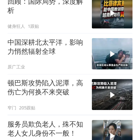
回顾：国际局势，深度解
析
健身狂人
1跟贴
中国深耕北太平洋，影响
力悄然辐射全球
原广工业
顿巴斯攻势陷入泥潭，高
伤亡为何换不来突破
窄门
205跟贴
服务员欺负老人，殊不知
老人女儿身份不一般！