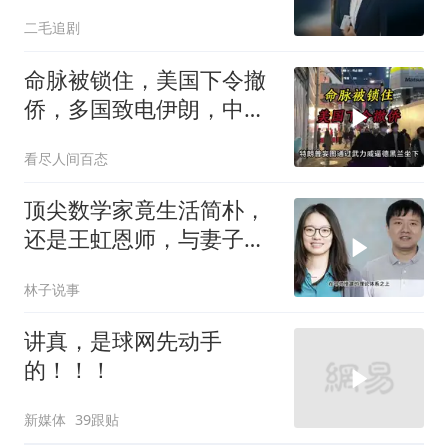
二毛追剧
命脉被锁住，美国下令撤
侨，多国致电伊朗，中国
两大判断全部成真
看尽人间百态
顶尖数学家竟生活简朴，
还是王虹恩师，与妻子合
照慈眉善目
林子说事
讲真，是球网先动手
的！！！
新媒体
39跟贴