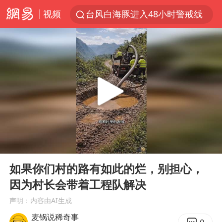
视频
台风白海豚进入48小时警戒线
佛得角门将亮相智利俱乐部主场
宇树科技发行价格150.80元/股
看守所辅警收受10万获刑1年
宇树科技王兴兴身家有望超200亿元
五粮液渠道价一箱上涨近百元
CIA被曝已秘密设立古巴工作组
00:00
01:27
U17国足1分钟轰2球
Play
Ent
full
泰国一女公务员妆容引争议 本人回应
如果你们村的路有如此的烂，别担心，
因为村长会带着工程队解决
村民谈“梅姨”：叫的其实是“媒姨”
声明：内容由AI生成
24小时不关空调 电费会更低吗
麦锅说稀奇事