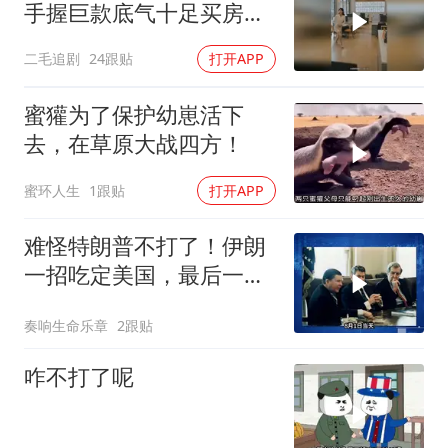
手握巨款底气十足买房不
问价！
二毛追剧
24跟贴
打开APP
蜜獾为了保护幼崽活下
去，在草原大战四方！
蜜环人生
1跟贴
打开APP
难怪特朗普不打了！伊朗
一招吃定美国，最后一
刻，美司令亲自上书
奏响生命乐章
2跟贴
咋不打了呢