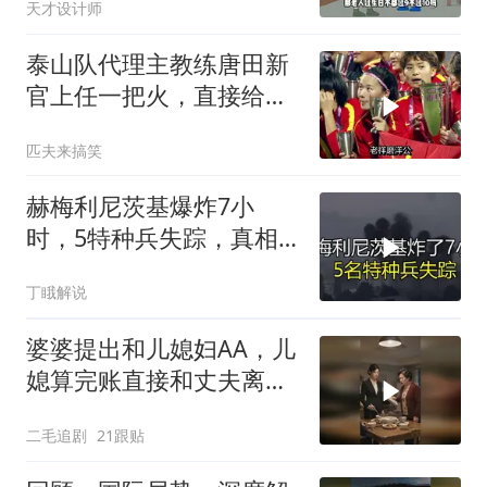
天才设计师
泰山队代理主教练唐田新
官上任一把火，直接给所
有球员立下规矩
匹夫来搞笑
赫梅利尼茨基爆炸7小
时，5特种兵失踪，真相
远超想象
丁睋解说
婆婆提出和儿媳妇AA，儿
媳算完账直接和丈夫离
婚！
二毛追剧
21跟贴