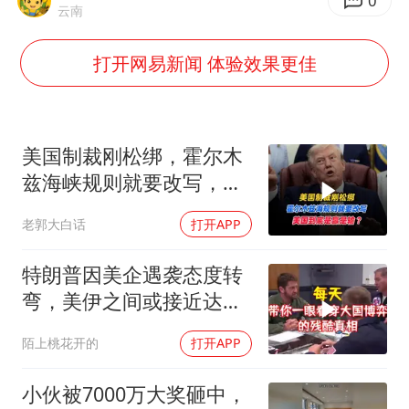
中国养老床位“三连降”
0
云南
哪吒汽车南宁工厂设备降价20%拍卖
打开网易新闻 体验效果更佳
郑国霖回应去景区上班被保安拦下
我国编制完成新版全月地质图
“深圳地面沉降致车辆损坏”不实
美国制裁刚松绑，霍尔木
奋进开新局 实干挑大梁
兹海峡规则就要改写，美
国到底是赢是输？
老郭大白话
打开APP
特朗普因美企遇袭态度转
弯，美伊之间或接近达成
新协议
陌上桃花开的
打开APP
小伙被7000万大奖砸中，