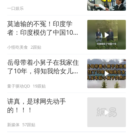
喊我结账，我笑了
一口娱乐
莫迪输的不冤！印度学
者：印度模仿了中国10
年，一直模仿一直失败
小怪吃美食
2跟贴
岳母带着小舅子在我家住
了10年，得知我给女儿买
车后，小舅子突
量子驱动QD
19跟贴
讲真，是球网先动手
的！！！
新媒体
57跟贴