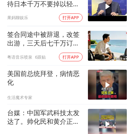
待日本千万不要掉以轻
心！
果妈聊娱乐
打开APP
签合同途中被辞退，改签
出游，三天后七千万订单
告吹，老板拍腿连声懊悔
粤语音乐喷泉
6跟贴
打开APP
美国前总统拜登，病情恶
化
生活魔术专家
台媒：中国军武科技太发
达了。帅化民和黄介正的
观察