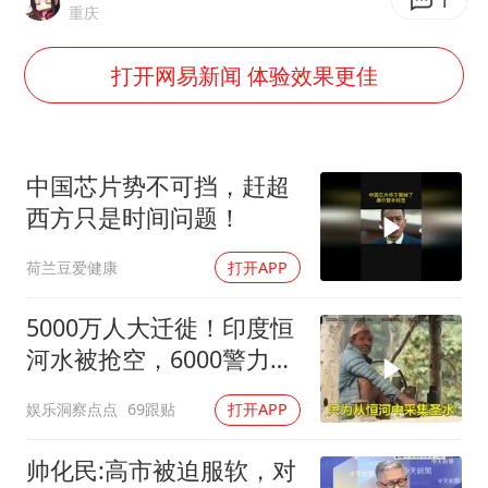
广岛长崎的昨天未必不会是日本的明天
1
重庆
我国民营企业创新动能持续增强
打开网易新闻 体验效果更佳
苏有朋亮相百花奖
高铁双人座被免票儿童挤成3人座
五角大楼再公布UFO视频
中国芯片势不可挡，赶超
母子三人想去郴州结果到了彬州
西方只是时间问题！
公安部通报：抓获犯罪嫌疑人8200余名
荷兰豆爱健康
打开APP
真理之光，何以能照亮复兴之路？
5000万人大迁徙！印度恒
河水被抢空，6000警力全
员戒备！
娱乐洞察点点
69跟贴
打开APP
帅化民:高市被迫服软，对