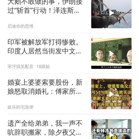
大鹅不敢做的事，伊朗接
过“斩首”行动！泽连斯基
这次真悬了？
启迪你的思维
印军被解放军打得惨败。
印度人居然当街发中文教
材，直呼将被殖民
宋垀搞笑配音
18跟贴
婚宴上婆婆索要股份，新
娘怒取消婚礼：傅家所有
人被开除
娱乐的宅急便
遗产全给弟弟，我一声不
吭辞职搬家，除夕夜父亲