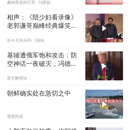
趣味萌宠的日常
10跟贴
相声：《陪少妇看录像》
老郭谦哥巅峰经典爆笑相
声太搞笑了太逗了
你今天快乐吗
1跟贴
基辅遭俄军饱和攻击：防
空神话一夜破灭，冯德莱
恩怒了，欧洲的钱却救不
星空解密站
了急
朝鲜确实处在急切之中
透视到底