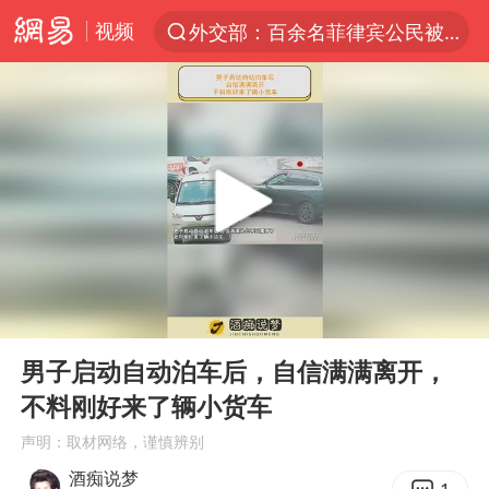
视频
外交部：百余名菲律宾公民被依法处理
7月份居民消费价格指数保持温和上涨
中使馆：重大涉诈逃犯檀某落网
台湾不是国家不存在“国格”
独闯南太行失联女子遗体已找到
哥伦比亚强震已致超20人死亡
哥伦比亚发生7.5级地震
00:00
00:41
上海将苏州河水强排至黄浦江
Play
Ent
full
中方：奉劝美方解除对古巴制裁封锁
男子启动自动泊车后，自信满满离开，
不料刚好来了辆小货车
“老戏骨”秦焰去世
声明：取材网络，谨慎辨别
伊朗最高领袖将任命数名高级指挥官
酒痴说梦