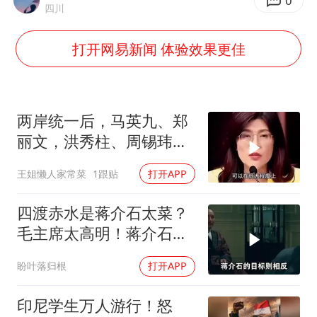
38岁演员求职万岁山NPC成功
0
四川
国乒男单横滨冠军赛全军覆没
打开网易新闻 体验效果更佳
U17国足三连胜晋级明日之星半决赛
美股存储板块集体大跌
胡彦斌获《歌手2026》歌王
两岸统一后，马英九、郑
东航：国内客票提前14天免费退改
丽文，洪秀柱、周锡玮谁
宜任行政长官
胜宏科技：股票交易异常波动
王姐懒人家常菜
1跟贴
打开APP
夯实基础开新局
四渡赤水是蒋介石太菜？
毛主席太高明！蒋介石日
记：一生用兵之耻
盼叶落归根
打开APP
印尼学生万人游行！怒