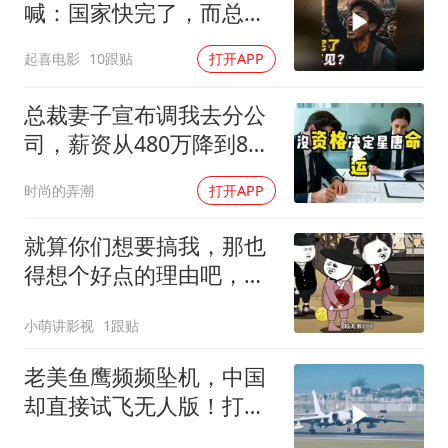
喊：国家快完了，而总统
却装看不见？
起喜电影
10跟贴
打开APP
总裁妻子宣布调我去分公
司，薪资从480万降到8
万，我递交辞呈
时尚的弄潮
打开APP
就算你们想要搞我，那也
得想个好点的理由吧，这
这...他不成立啊
小萌讲影视
1跟贴
老美鱼鹰频频坠机，中国
却直接试飞无人版！打着
民用旗号暗藏军备底牌