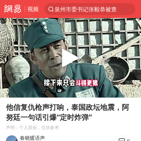
视频
泉州市委书记张毅恭被查
“电影+”如何激发千亿级消费新活力？
全球首个长时储能一体化产业园量产
台风白海豚已进入24小时警戒线
中国女篮70-67险胜尼日利亚女篮
上海：台风白海豚或将带来龙卷风
四川宜宾市高县4.9级地震致1人死亡
00:00
04:14
名创优品回应女子吐槽内裤质量差
Play
Ent
full
出口禁令驱动有色板块大涨
他信复仇枪声打响，泰国政坛地震，阿
努廷一句话引爆“定时炸弹”
中巨芯：上半年归母净利润1405.77万元
声明：个人原创，仅供参考
秋天的第一杯奶茶到底有多火
春晓暖语声