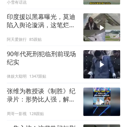
小雪有话说
印度援以黑幕曝光，莫迪
陷入舆论漩涡，这笔烂账
如何收场
阿天爱旅行
85跟贴
90年代死刑犯临刑前现场
纪实
体娱大聪明
1347跟贴
张维为教授谈《制胜》纪
录片：形势比人强，解放
军能打败美军航母！
周哥一影视
128跟贴