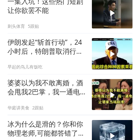
一集入坑！这些热门短剧
让你欲罢不能
刺头体育
5跟贴
伊朗发起“斩首行动”，24
小时后，特朗普取消行
动？美开始撤侨
早起的鸟儿有饭吃
婆婆以为我不敢离婚，酒
会甩我2巴掌，我一通电
话让婆家当场懵了
华庭讲美食
2跟贴
冰为什么是滑的？你和你
物理老师,可能都答错了