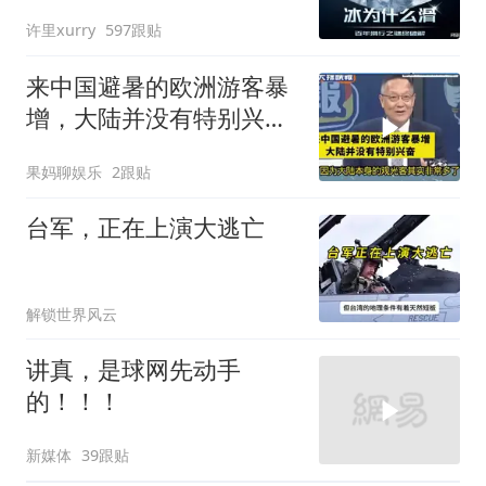
170年!
许里xurry
597跟贴
来中国避暑的欧洲游客暴
增，大陆并没有特别兴
奋！介文汲
果妈聊娱乐
2跟贴
台军，正在上演大逃亡
解锁世界风云
讲真，是球网先动手
的！！！
新媒体
39跟贴