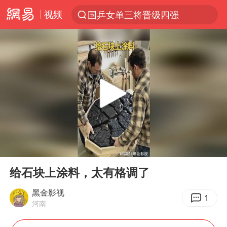
国乒女单三将晋级四强
视频
光影经济撬动暑期消费新蓝海
马克·艾伦退出斯诺克中国公开赛
新疆优化调整景区内自驾服务费
《欢迎来龙餐馆》口碑
上四休三，但降薪1000元，你接受吗？
情侣平潭拍日出坠崖1死1伤
00:00
00:17
央视新主播李秋莹孙亚鹏亮相
Play
Ent
full
几元成本的AI广告导致千万市值蒸发
给石块上涂料，太有格调了
老挝国会主席赛宋蓬逝世
黑金影视
1
河南
茅台部分直营店飞天茅台提价
白海豚将正面袭击贯穿浙江