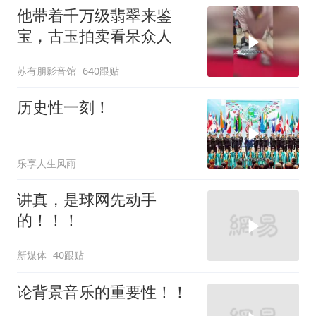
他带着千万级翡翠来鉴
宝，古玉拍卖看呆众人
苏有朋影音馆
640跟贴
历史性一刻！
乐享人生风雨
讲真，是球网先动手
的！！！
新媒体
40跟贴
论背景音乐的重要性！！