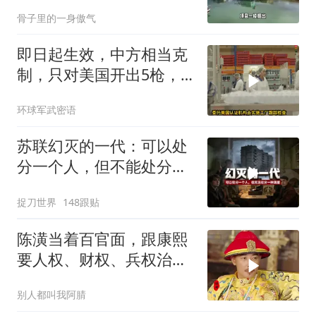
是吹得天花乱坠
骨子里的一身傲气
即日起生效，中方相当克
制，只对美国开出5枪，
商务部二号令颁布
环球军武密语
苏联幻灭的一代：可以处
分一个人，但不能处分一
种渴望
捉刀世界
148跟贴
陈潢当着百官面，跟康熙
要人权、财权、兵权治理
黄河，康熙：你还想要什
别人都叫我阿腈
么