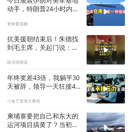
今日凌晨伊朗对美军基地
动手，特朗普24小时内服
软
拿铁要加糖
抗美援朝结束后！朱德找
到毛主席，关起门说：我
们该清理门户了
娱乐喵喵说
年终奖差43倍，我躺平30
天被辞，领导一天狂接47
个退单电话
小兔子发现大事情
柬埔寨要把自己和东大的
运河项目搞黄了？当初可