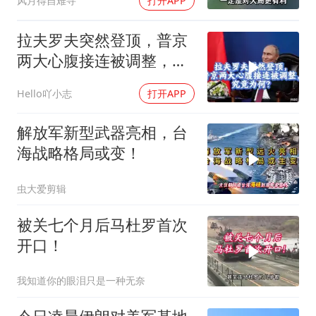
风月得自难寻
打开APP
拉夫罗夫突然登顶，普京
两大心腹接连被调整，究
竟为何？
Hello吖小志
打开APP
解放军新型武器亮相，台
海战略格局或变！
虫大爱剪辑
被关七个月后马杜罗首次
开口！
我知道你的眼泪只是一种无奈