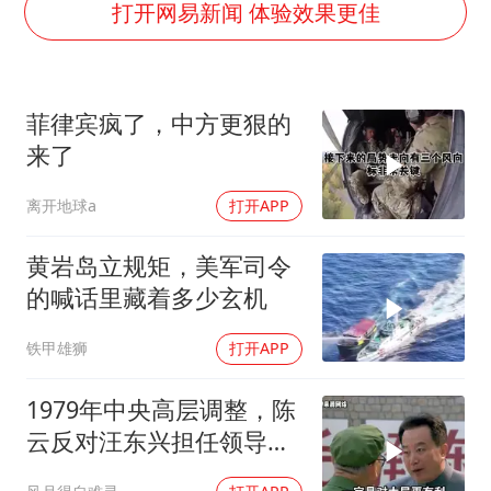
打开网易新闻 体验效果更佳
酒店回应车内过夜被收150元
黄金牛市回来了吗
菲律宾疯了，中方更狠的
杭州全市有序停课
来了
商场现钱学森巨幅海报 负责人回应
离开地球a
打开APP
36岁男演员成景区NPC后人气爆棚
全民健身事业高质量发展
黄岩岛立规矩，美军司令
乐享全民健身 共筑健康中国
的喊话里藏着多少玄机
铁甲雄狮
打开APP
1979年中央高层调整，陈
云反对汪东兴担任领导职
务