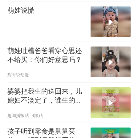
萌娃说慌
萌娃吐槽爸爸看穿心思还
不给买：你们好意思吗？
辉哥说动漫
婆婆把我生的送回来，儿
媳妇不淡定了，谁生的谁
带凭啥帮你
趣闻播报站
4跟贴
孩子听到零食是舅舅买