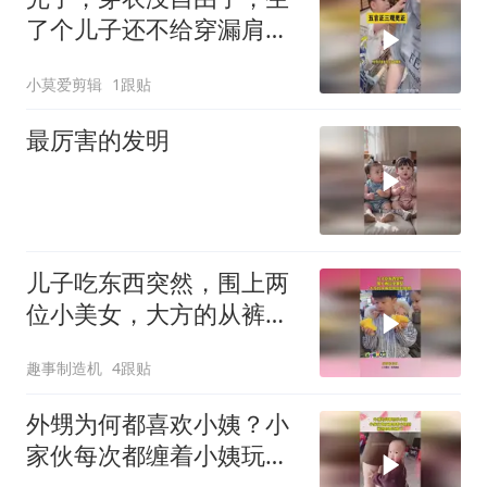
了个儿子还不给穿漏肩衣
服
小莫爱剪辑
1跟贴
最厉害的发明
儿子吃东西突然，围上两
位小美女，大方的从裤兜
掏出娃哈哈！
趣事制造机
4跟贴
外甥为何都喜欢小姨？小
家伙每次都缠着小姨玩，
亲妈都要吃醋了