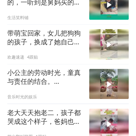
的，一听到是舅妈买的，
立马态度大转变！
生活笑料铺
带萌宝回家，女儿把狗狗
的孩子，换成了她自己的
玩偶！
欢趣速递
4跟贴
小公主的劳动时光，童真
与责任的结合。
7668288439776100404
音乐时光的娱乐
老大天天抱老二，孩子都
哭成这个样子，爸妈也不
管