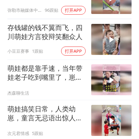
弥勒市融媒体中心
96跟贴
打开APP
存钱罐的钱不翼而飞，四
川萌娃方言狡辩笑翻众人
小豆豆赛事
1跟贴
打开APP
萌娃都是靠手速，当年带
娃老子吃到嘴里了，崽子
都给我扣出来
杰森聊生活
萌娃搞笑日常，人类幼
崽，童言无忌语出惊人：
狗都知道100比30多，傻
次元君情感
5跟贴
子才跟你换！