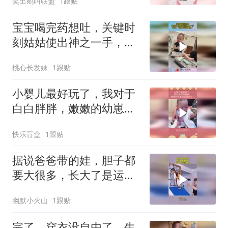
笑出鹅叫联盟
1跟贴
宝宝喝完药想吐，关键时
刻姑姑使出神之一手，宝
宝：啥玩意到我嘴里了！
桃心长发妹
1跟贴
小婴儿最好玩了，我对于
白白胖胖，嫩嫩的幼崽毫
无抵抗力！
快乐盲盒
1跟贴
据说爸爸带的娃，胆子都
要大很多，长大了是运动
健将！
幽默小火山
1跟贴
完了，穿衣没自由了，生