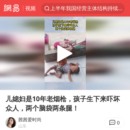
视频
上半年我国经营主体结构持续优化
于东来回应胖东来近25年老店年底关闭
《披荆斩棘2026》阵容官宣
中国籍豪华游艇富商之子在泰国被杀
白海豚北上或致京津冀暴雨
美将每月供乌爱国者拦截导弹
《龙餐馆》 冲奖
00:00
00:10
世界第1特鲁姆普斯诺克中国赛一轮游
Play
Ent
full
上门女婿出轨女邻居多年被判重婚罪
儿媳妇是10年老烟枪，孩子生下来吓坏
众人，两个脑袋两条腿！
新疆一婚礼线上邀请引热议
香港刷新1884年以来最高气温纪录
茜茜爱时尚
0
山东