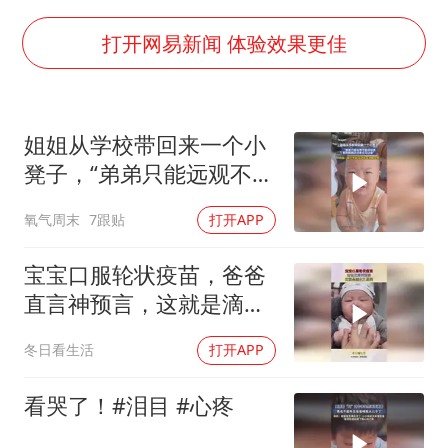
国足U17与阿森纳决赛取消 并列冠军
构建更高水平的全民健身公共服务体系
打开网易新闻 体验效果更佳
云南一男子胃中取出180颗铁钉
景区回应“麦积山石窟看完需2000元”
姐姐从学校带回来一个小
曹颖儿子首次演长剧
凳子，“弟弟只能远观不能
以军士兵把枪口对准中国记者
近玩焉，看到姐姐走过来
氧气周末
7跟贴
打开APP
立马让座”
奋力开创中国式现代化建设新局面
宝宝口服轮状疫苗，爸爸
直言神预言，这就是滴水
之恩啊！
冬日看生活
打开APP
看哭了！#泪目 #心疼