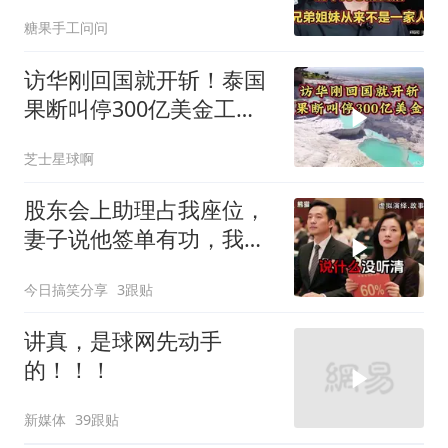
糖果手工问问
访华刚回国就开斩！泰国
果断叫停300亿美金工
程，转身死磕中泰
芝士星球啊
股东会上助理占我座位，
妻子说他签单有功，我抛
售60%股份：董事长也让
今日搞笑分享
3跟贴
给他当
讲真，是球网先动手
的！！！
新媒体
39跟贴