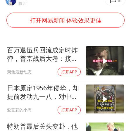
小伙靠AI减肥 45天瘦40斤进了ICU
5
陕西
早田希娜挺进横滨女单16强
打开网易新闻 体验效果更佳
李亚鹏向地铁吐血女孩捐99999元
新华社权威快报|我国编制完成新版全月地质图
知识产权强国建设驶入“快车道”
百万退伍兵回流成定时炸
如何把百年大党建设得更加坚强有力
弹，普京战后大考：接不
住就是历史重演
中国经济展现强大韧性和活力
聚焦最新动态
打开APP
日本原定1956年侵华，却
提前发动九一八，对中国
是福是祸？
爱竞彩的小周
打开APP
特朗普最后关头变卦，他