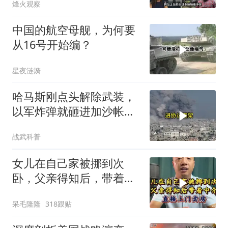
烽火观察
中国的航空母舰，为何要
从16号开始编？
星夜涟漪
哈马斯刚点头解除武装，
以军炸弹就砸进加沙帐篷
和居民楼
战武科普
女儿在自己家被挪到次
卧，父亲得知后，带着中
介直接上门卖房
呆毛隆隆
318跟贴