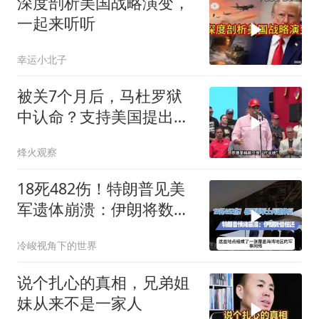
深度剖析美国战略演变，
一起来听听
幸运小北子
被关7个月后，马杜罗狱
中认命？支持美国提出的
主张，委风向已变
烽火观察
18死482伤！特朗普见美
军遗体崩溃：伊朗将数倍
偿还
冷峻视角下的世界
说个扎心的真相，兄弟姐
妹从来不是一家人