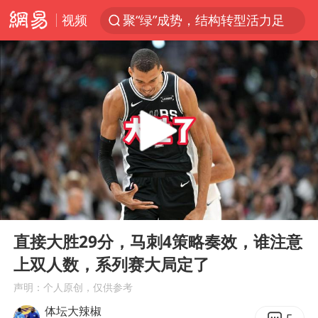
视频
聚“绿”成势，结构转型活力足
印度暴发金迪普拉病毒
80后女柜员获聘4200亿银行副行长
41岁女子为鼓励女儿考上985研究生
24小时不关空调 电费反而更低？
陕西潼关强降雨引发土崖滑坡1人失联
陕西柞水突发泥石流致1死2失联
00:00
01:06
“梅姨”已是老年人 死刑或适用受限
Play
Ent
full
美国退回1000亿美元关税
直接大胜29分，马刺4策略奏效，谁注意
上双人数，系列赛大局定了
“事业单位招聘不是人情买卖”
声明：个人原创，仅供参考
南大数院院长疑辞职信里写不想干了
体坛大辣椒