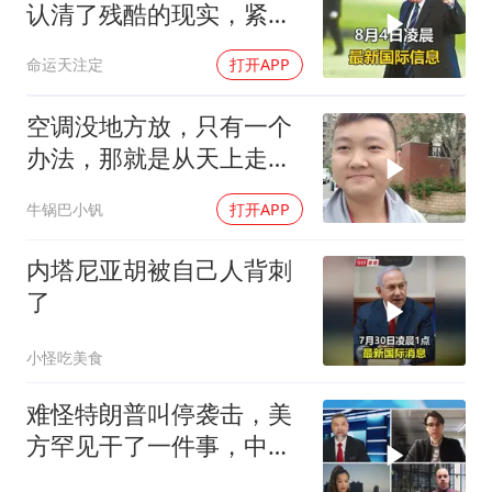
认清了残酷的现实，紧急
下令美军停止行动
命运天注定
打开APP
空调没地方放，只有一个
办法，那就是从天上走，
老师傅一招拿下
牛锅巴小钒
打开APP
内塔尼亚胡被自己人背刺
了
小怪吃美食
难怪特朗普叫停袭击，美
方罕见干了一件事，中方
智库预测有事发生