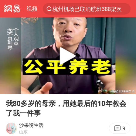
视频
杭州机场已取消航班388架次
上半年我国经营主体结构持续优化
白海豚将给京津冀带来大暴雨
《披荆斩棘2026》阵容官宣
国足U17与阿森纳决赛取消 并列冠军
女子发现前夫婚内与第三者育子
王艺迪无缘横滨赛决赛
00:00
05:29
2025年小学教师减少13.19万
Play
Ent
full
王艺迪2-4不敌张本美和止步4强
我80多岁的母亲，用她最后的10年教会
了我一件事
以军士兵把枪口对准中国记者
上门女婿出轨女邻居多年被判重婚罪
沙果唠生活
9
山东