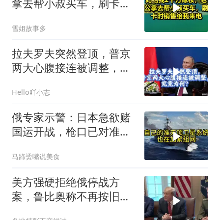
拿去帮小叔买车，刷卡时
销售给我来电！
雪姐故事多
拉夫罗夫突然登顶，普京
两大心腹接连被调整，究
竟为何？
Hello吖小志
俄专家示警：日本急欲赌
国运开战，枪口已对准中
国
马蹄烫嘴说美食
美方强硬拒绝俄停战方
案，鲁比奥称不再按旧路
线谈判