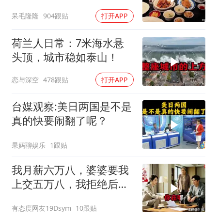
呆毛隆隆
904跟贴
打开APP
荷兰人日常：7米海水悬
头顶，城市稳如泰山！
恋与深空
478跟贴
打开APP
台媒观察:美日两国是不是
真的快要闹翻了呢？
果妈聊娱乐
1跟贴
我月薪六万八，婆婆要我
上交五万八，我拒绝后她
换了门锁，12天后我决意
有态度网友19Dsym
10跟贴
离婚