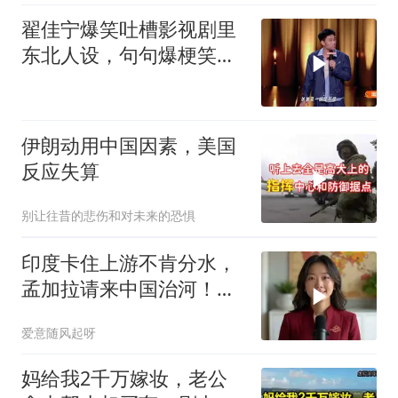
翟佳宁爆笑吐槽影视剧里
东北人设，句句爆梗笑点
密集，这段建
伊朗动用中国因素，美国
反应失算
别让往昔的悲伤和对未来的恐惧
印度卡住上游不肯分水，
孟加拉请来中国治河！一
条河如何改写南亚 ？
爱意随风起呀
妈给我2千万嫁妆，老公