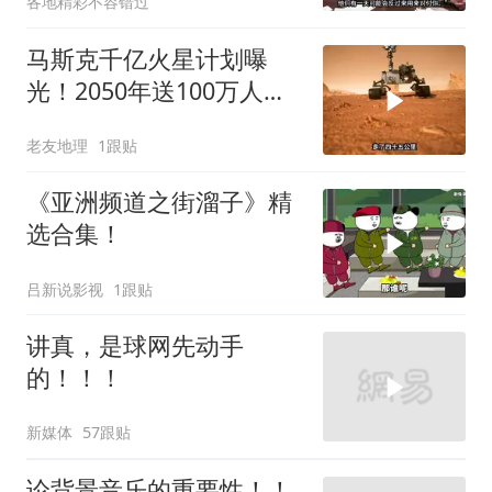
各地精彩不容错过
马斯克千亿火星计划曝
光！2050年送100万人上
火星，人类最后的退路？
老友地理
1跟贴
《亚洲频道之街溜子》精
选合集！
吕新说影视
1跟贴
讲真，是球网先动手
的！！！
新媒体
57跟贴
论背景音乐的重要性！！