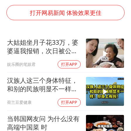
韩军前线部队连曝丑闻
《龙餐馆》 冲奖
打开网易新闻 体验效果更佳
笔试第一被劝弃考涉事副校长被撤职
构建更高水平的全民健身公共服务体系
大姑姐坐月子花33万，婆
挡“张雪机车”民进党当局怕什么
婆逼我报销，次日被公公
灌溉水坝被隔成鱼塘 村民投诉20余年
打进医院，我笑了
娱乐圈的笔娱君
打开APP
萌娃帮爷爷脱玉米 卖力干活超可爱
奋力开创中国式现代化建设新局面
汉族人这三个身体特征，
和别的民族明显不一样！
你身上有吗！
荷兰豆爱健康
打开APP
当韩国网友问 为什么没有
高端中国菜 时