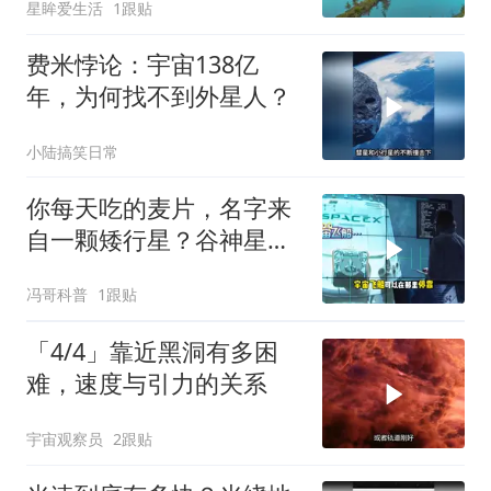
星眸爱生活
1跟贴
费米悖论：宇宙138亿
年，为何找不到外星人？
小陆搞笑日常
你每天吃的麦片，名字来
自一颗矮行星？谷神星冷
知识全解
冯哥科普
1跟贴
「4/4」靠近黑洞有多困
难，速度与引力的关系
宇宙观察员
2跟贴