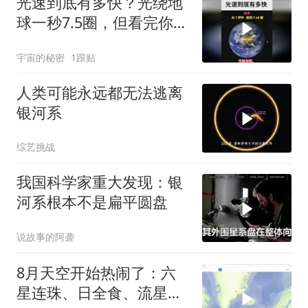
光速到底有多快？光绕地
球一秒7.5圈，但看完你只
会觉得光太慢了
宇宙的秘密
1跟贴
人类可能永远都无法逃离
银河系
综艺挑战
我国科学家重大发现：银
河系根本不是扁平圆盘
说故事的阿袭
8月天空开始热闹了：六
星连珠、日全食、流星雨