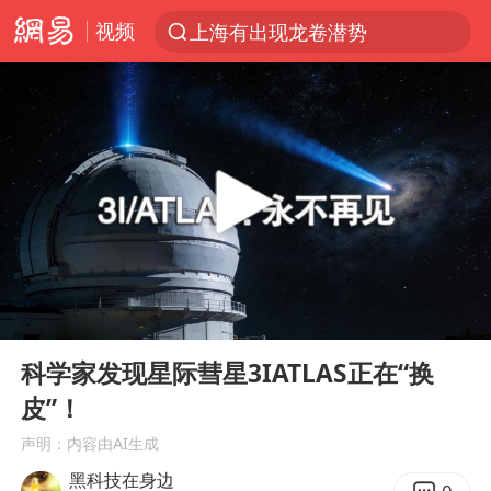
视频
上海有出现龙卷潜势
上半年我国经营主体结构持续优化
王传君 《披荆斩棘》
上海：5号线16号线浦江线全线停运
白海豚预计将在浙江苍南到三门一带登陆
今日15时起福州地铁高架区段停运
国足U17与阿森纳决赛取消 并列冠军
00:00
03:25
王艺迪2-4不敌张本美和止步4强
Play
Ent
full
上门女婿出轨女邻居多年被判重婚罪
科学家发现星际彗星3IATLAS正在“换
皮”！
2025年小学教师减少13.19万
声明：内容由AI生成
王艺迪无缘横滨赛决赛
黑科技在身边