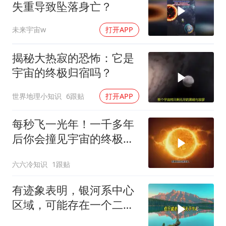
失重导致坠落身亡？
未来宇宙w
打开APP
揭秘大热寂的恐怖：它是
宇宙的终极归宿吗？
世界地理小知识
6跟贴
打开APP
每秒飞一光年！一千多年
后你会撞见宇宙的终极秘
密？
六六冷知识
1跟贴
有迹象表明，银河系中心
区域，可能存在一个二级
文明