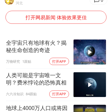
泰国：高度重视中国游客旅游体验
0
河北
上海大部迎大暴雨
打开网易新闻 体验效果更佳
《龙餐馆》 冲奖
蒯曼挺进WTT横滨冠军赛女单四强
以军士兵把枪口对准中国记者
全宇宙只有地球有火？揭
笔试第一被劝弃考涉事副校长被撤职
秘生命创造的奇迹
白海豚5次眼壁置换
万物研究
1跟贴
打开APP
构建更高水平的全民健身公共服务体系
人类可能是宇宙唯一文
明？费米悖论的恐怖真相
六六冷知识
84跟贴
打开APP
地球上4000万人口或将因