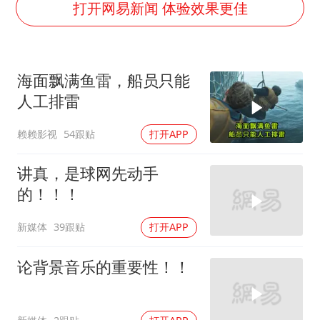
国防部：坚决反制任何闹海挑衅图谋
打开网易新闻 体验效果更佳
台湾海峡南口北上船舶实施交通管制
“新疆阿勒泰八月能滑雪”不实
海面飘满鱼雷，船员只能
福建泉州市委书记张毅恭被查
人工排雷
山东潍坊发布大风黄色预警
赖赖影视
54跟贴
打开APP
东方之约 相约未来
讲真，是球网先动手
的！！！
新媒体
39跟贴
打开APP
论背景音乐的重要性！！