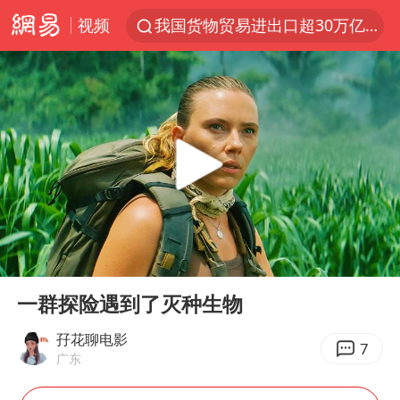
视频
我国货物贸易进出口超30万亿元
佛山通报笔试前13被淘汰后5名进体检
河南撤回“领导带薪错峰休假”通知
四川宜宾市高县发生4.9级地震
台风白海豚加强
超颖电子拟投资20.86亿建设新项目
向鹏0-3不敌张本智和
00:00
00:57
广东雷州通报特教老师招聘违规事件
Play
Ent
full
“立秋的第一杯奶茶”又爆单了
一群探险遇到了灭种生物
泰国枪击案凶手先杀祖父母后行凶
孖花聊电影
7
广东
宇树科技中一签需缴款7.54万元