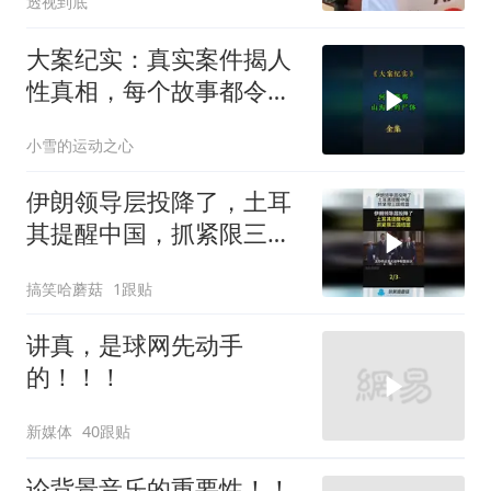
透视到底
大案纪实：真实案件揭人
性真相，每个故事都令人
震撼
小雪的运动之心
伊朗领导层投降了，土耳
其提醒中国，抓紧限三国
结盟！
搞笑哈蘑菇
1跟贴
讲真，是球网先动手
的！！！
新媒体
40跟贴
论背景音乐的重要性！！