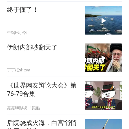
终于懂了！
牛锅巴小钒
伊朗内部吵翻天了
丁丁框sheya
《世界网友辩论大会》第
76-79合集
霞霞聊影视
1跟贴
后院烧成火海，白宫悄悄