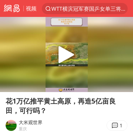
视频
WTT横滨冠军赛国乒女单三将晋级四强
光影经济撬动暑期消费新蓝海
郑丽文：台湾从来没有“独立”过
新疆优化调整景区内自驾服务费
茅台部分直营店飞天茅台提价
白海豚将正面袭击贯穿浙江
情侣平潭拍日出坠崖1死1伤
00:00
03:09
酒店回应车内过夜被收150元
Play
Ent
full
黄金牛市回来了吗
花1万亿推平黄土高原，再造5亿亩良
田，可行吗？
酒店花洒现排泄物住客索赔遭拒
杭州全市有序停课
大米观世界
1
重庆