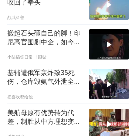
收回了拳头
战武科普
搬起石头砸自己的脚！印
尼高官围剿中企，如今烂
摊子没人收
小陆搞笑日常
1跟贴
基辅遭俄军轰炸致35死
伤，仓库毁氨气外泄全城
警报
把喜欢都给他
美航母原有优势转为代
差，制胜从中方理想变为
既定事实