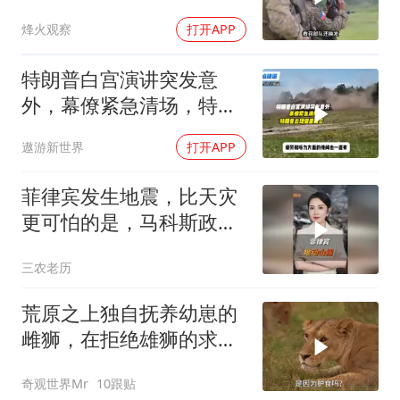
须以实力拒统
烽火观察
打开APP
特朗普白宫演讲突发意
外，幕僚紧急清场，特朗
普出现健康疑云！
遨游新世界
打开APP
菲律宾发生地震，比天灾
更可怕的是，马科斯政府
无底线挑衅中国
三农老历
荒原之上独自抚养幼崽的
雌狮，在拒绝雄狮的求偶
时，竟然被用饥饿来报复
奇观世界Mr
10跟贴