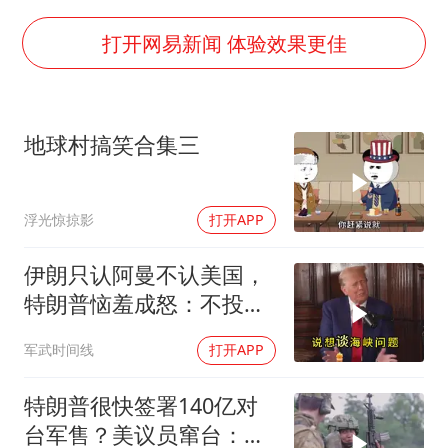
夏日经济乘“热”而上 消费市场向“新”而行
上四休三，但降薪1000元，你接受吗？
打开网易新闻 体验效果更佳
泰国初中生饮弹自尽前开了26枪
36岁男演员成景区NPC后人气爆棚
地球村搞笑合集三
全民健身事业高质量发展
台当局重金为“台独”织“皇帝新衣”
浮光惊掠影
打开APP
几元成本的AI广告导致千万市值蒸发
乐享全民健身 共筑健康中国
伊朗只认阿曼不认美国，
特朗普恼羞成怒：不投降
就永不解除封锁
军武时间线
打开APP
特朗普很快签署140亿对
台军售？美议员窜台：必