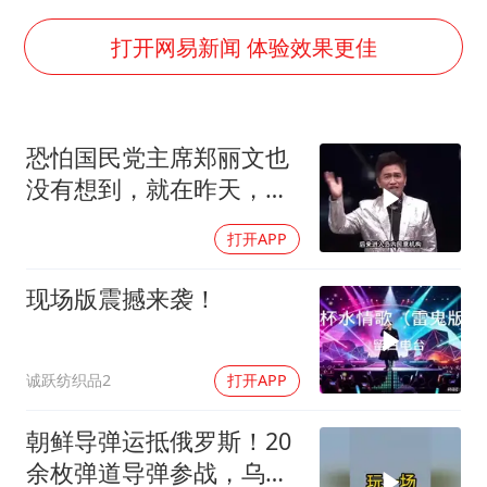
中央气象台继续发布暴雨橙警
“还不如不放假”
打开网易新闻 体验效果更佳
医疗垃圾做手机壳 这也是谋财害命
武契奇：欧洲已处于大战边缘
恐怕国民党主席郑丽文也
7月CPI同比上涨0.5% 经济内生增长动力持续增强
没有想到，就在昨天，对
成都多趟列车临时停运
她来讲，
打开APP
部分银行上调存款利率
下党之路
现场版震撼来袭！
诚跃纺织品2
打开APP
朝鲜导弹运抵俄罗斯！20
余枚弹道导弹参战，乌克