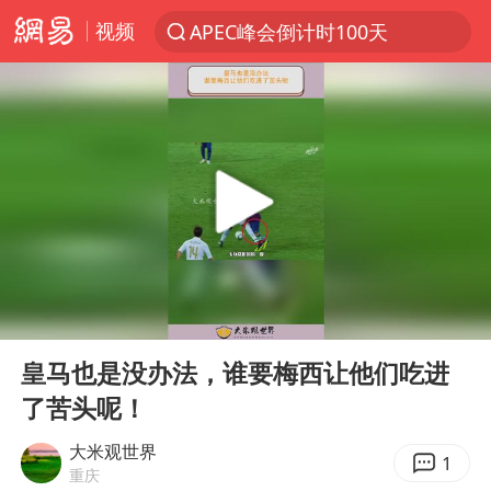
视频
APEC峰会倒计时100天
新能源汽车产业链提速
众星发文悼念秦焰
大连一起飞航班因乘客可乐爆瓶折返
SK海力士回应“或出售重庆工厂”传闻
白海豚突然大拐弯 走出罕见路线
独闯南太行失联女子遗体已找到
00:00
00:55
辽宁28名务农人员中暑死亡？官方辟谣
Play
Ent
full
钟睒睒：必须限制电商平台权力
皇马也是没办法，谁要梅西让他们吃进
了苦头呢！
今日103只涨停股5只跌停股
血指纹匹配成功，20年悬案告破！凶手被执行死刑
大米观世界
1
重庆