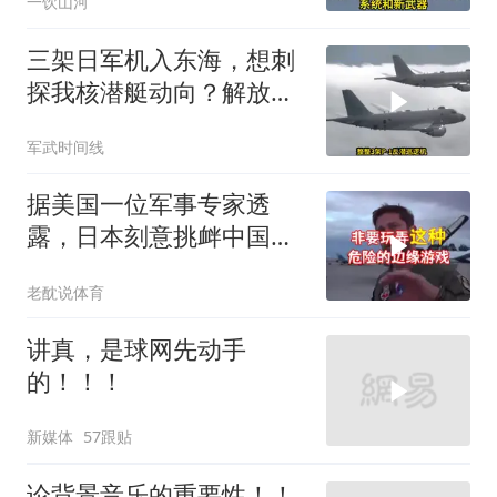
一饮山河
三架日军机入东海，想刺
探我核潜艇动向？解放军
导弹剑指日军基地
军武时间线
据美国一位军事专家透
露，日本刻意挑衅中国，
是为了实现别的目标
老酖说体育
讲真，是球网先动手
的！！！
新媒体
57跟贴
论背景音乐的重要性！！