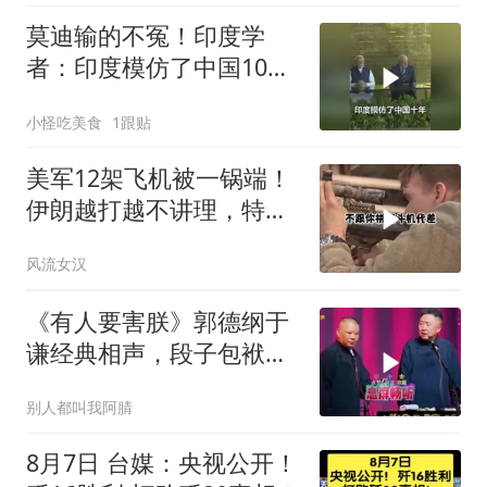
莫迪输的不冤！印度学
者：印度模仿了中国10
年，一直模仿一直失败
小怪吃美食
1跟贴
美军12架飞机被一锅端！
伊朗越打越不讲理，特朗
普只剩一个问题
风流女汉
《有人要害朕》郭德纲于
谦经典相声，段子包袱满
满！
别人都叫我阿腈
8月7日 台媒：央视公开！