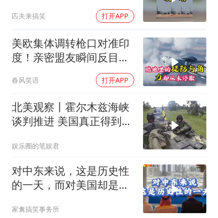
兰防空压力倍增！
匹夫来搞笑
打开APP
美欧集体调转枪口对准印
度！亲密盟友瞬间反目，
背后藏着多少算计
春风笑语
打开APP
北美观察丨霍尔木兹海峡
谈判推进 美国真正得到了
什么？
娱乐圈的笔娱君
对中东来说，这是历史性
的一天，而对美国却是强
烈的信号！
家禽搞笑事务所