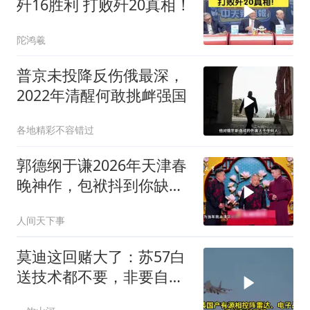
歼16胜利 打败歼20真相！
陀鸿羲
普京未投降反伤俄最深，
2022年清醒何敢挑衅强国
各地精彩不容错过
郭德纲于谦2026年天津春
晚神作，包袱抖到你缺氧
笑到肚子疼！
人间天下事
莫迪这回赌大了：苏57白
送技术都不要，非要自己
造，赢了上桌输了塌房