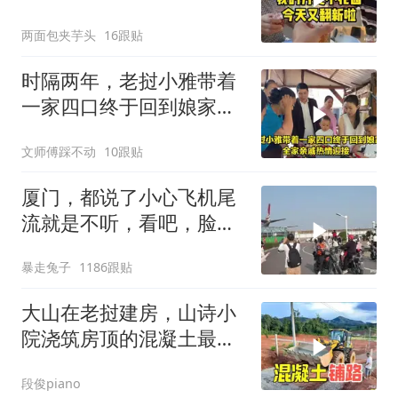
卡！
两面包夹芋头
16跟贴
时隔两年，老挝小雅带着
一家四口终于回到娘家，
全家亲戚热情迎接
文师傅踩不动
10跟贴
厦门，都说了小心飞机尾
流就是不听，看吧，脸都
打肿了
暴走兔子
1186跟贴
大山在老挝建房，山诗小
院浇筑房顶的混凝土最后
用来铺路
段俊piano