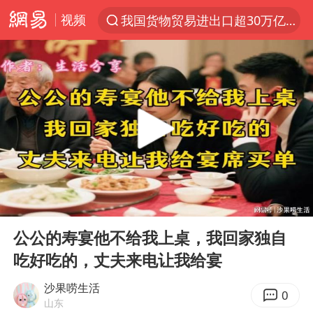
视频
我国货物贸易进出口超30万亿元
上半年我国机械工业经济运行稳中有进
官方通报教师招聘笔试前13名被淘汰
河南撤回“领导带薪错峰休假”通知
泰国枪击案凶手先杀祖父母后行凶
A股三大股指收涨
台风“白海豚”体型变大！环流面积接近13个浙江那么大
00:00
30:54
宇树科技中一签需缴款7.54万元
Play
Ent
full
泰国校园枪击案死亡人数升至7人
公公的寿宴他不给我上桌，我回家独自
吃好吃的，丈夫来电让我给宴
四川宜宾市高县发生4.9级地震
“立秋的第一杯奶茶”又爆单了
沙果唠生活
0
山东