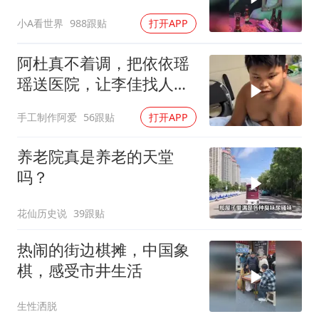
乐
小A看世界
988跟贴
打开APP
阿杜真不着调，把依依瑶
瑶送医院，让李佳找人看
孩子吧！
手工制作阿爱
56跟贴
打开APP
养老院真是养老的天堂
吗？
花仙历史说
39跟贴
热闹的街边棋摊，中国象
棋，感受市井生活
生性洒脱