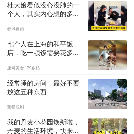
杜大娘看似没心没肺的一
个人，其实内心想的多，
比谁都明白！
春风自如
七个人在上海的和平饭
店，吃一顿饭需要花多少
钱？
唐哥美食
79跟贴
经常睡的房间，最好不要
放这五种东西
蓝猫说剧
我的丹麦小花园焕新啦，
丹麦的生活环境，快来打