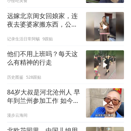
小怪吃美食
远嫁北京闺女回娘家，连
夜去婆婆家搬东西，公公
笑她像贼
记录生活日常阿蜴
9跟贴
他们不用上班吗？每天这
么有精神的行走
历史图鉴
528跟贴
84岁大叔是河北沧州人 早
年到兰州参加工作 如今安
享晚
漫步云海间
北欧花园里，中国儿媳用