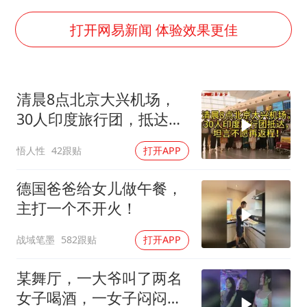
国防部：中国军队坚决反制任何闹海挑衅图谋
台湾海峡南口北上船舶实施交通管制
打开网易新闻 体验效果更佳
方程豹钛9新车申报
瑞众保险员工爆料公司违规行为
清晨8点北京大兴机场，
向鹏0-3不敌张本智和
30人印度旅行团，抵达，
命案逃犯躲进深山21年活得像野人
坦言不愿再返程！
悟人性
42跟贴
打开APP
Meta重新支棱起来了吗
东方之约 相约未来
德国爸爸给女儿做午餐，
主打一个不开火！
战域笔墨
582跟贴
打开APP
某舞厅，一大爷叫了两名
女子喝酒，一女子闷闷不