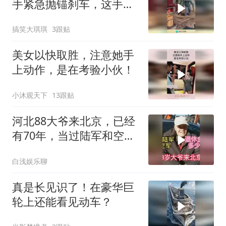
手紧急抛锚刹车，这手法
一般人做不到！
搞笑大琪琪
3跟贴
美女以快取胜，注意她手
上动作，是在考验小伙！
小沐观天下
13跟贴
河北88大爷来北京，已经
有70年，当过陆军和空
军，退休金多少
白浅娱乐聊
真是长见识了！在豪华巨
轮上还能看见动车？