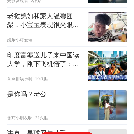
光影梦境者
2跟贴
老挝媳妇和家人温馨团
聚，小宝宝表现很亮眼，
丈母娘梦想成真了！
娱乐小可爱蛙
印度富婆送儿子来中国读
大学，刚下飞机懵了：这
真是中国吗？
童童聊娱乐啊
10跟贴
是你吗？老公
番茄小朋友呀
21跟贴
讲真，是球网先动手