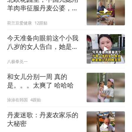
羊肉串征服丹麦公婆，扔
掉刀叉直接撸！
荷兰豆爱健康
12跟贴
今天准备向眼前这个小我
八岁的女人告白，她是我
儿子的班主任
八极拳兑一
和女儿分别一周 真的
是。。。太爽了 哈哈哈
涂涂在韩国
4跟贴
丹麦迷歌：丹麦农家乐的
大秘密