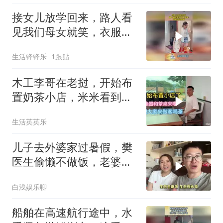
接女儿放学回来，路人看
见我们母女就笑，衣服也
没床啊？
生活锋锋乐
1跟贴
木工李哥在老挝，开始布
置奶茶小店，米米看到会
不会后悔
生活英英乐
儿子去外婆家过暑假，樊
医生偷懒不做饭，老婆亲
自下厨做上海名点
白浅娱乐聊
船舶在高速航行途中，水