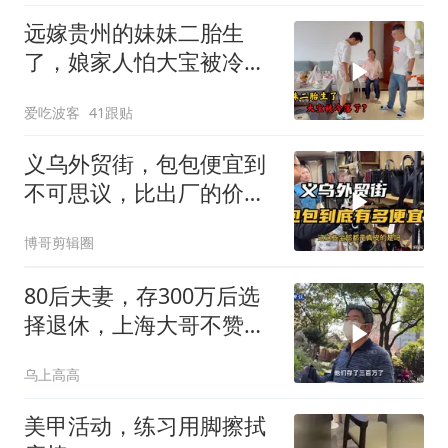
远嫁贵州的妹妹二胎生
了，娘家人怕大宝被冷
落，买礼物讨欢喜
爱吃波客
41跟贴
义乌外贸街，包包便宜到
不可思议，比出厂的价格
还要少一半
博哥剪辑圈
80后夫妻，存300万后选
择退休，上海大哥不赞同
他们的选择
乌上高高
美甲活动，练习用脚擦拭