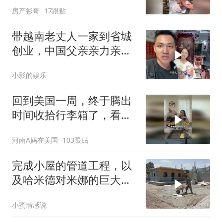
房产衫哥
17跟贴
带越南老丈人一家到省城
创业，中国父亲亲力亲
为，这发展确实不错
小影的娱乐
回到美国一周，终于腾出
时间收拾行李箱了，看看
我们都从中国带了点啥宝
河南A妈在美国
103跟贴
贝
完成小屋的管道工程，以
及哈米德对米娜的巨大帮
助
小蜜情感说