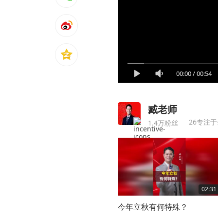
00:00
/
00:54
臧老师
26专注
1.4万粉丝
02:31
今年立秋有何特殊？