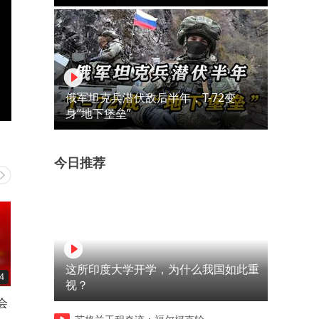
俄军坦克兵潜伏敌后半年，T-72变
身“地下堡垒”
今日推荐
这所印度大学开学，为什么我国如此重
4
03:49
04:50
视？
会
人到60有三地不能去
家庭幸福的真相