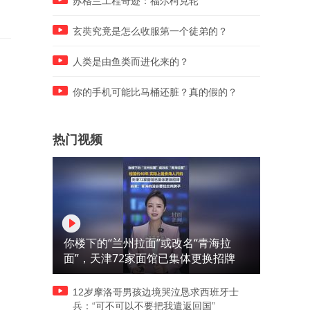
苏格兰工程奇迹：福尔柯克轮
玄奘究竟是怎么收服第一个徒弟的？
人类是由鱼类而进化来的？
你的手机可能比马桶还脏？真的假的？
热门视频
你楼下的“兰州拉面”或改名“青海拉
面”，天津72家面馆已集体更换招牌
12岁摩洛哥男孩边境哭泣恳求西班牙士
兵：“可不可以不要把我遣返回国”