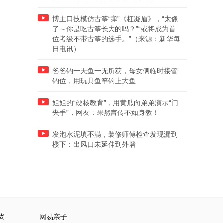
博主口技模仿古筝“弹”《枉凝眉》，“太像
了～你是吃古筝长大的吗？”“或将成为首
位考级不带古筝的选手。”（来源：新华每
日电讯）
爸爸钓一天鱼一无所获，母女俩临时接管
钓位，用玩具鱼竿钓上大鱼
姐姐的“硬核教育”，用黄瓜向弟弟演示“门
夹手”，网友：果然言传不如身教！
发泡水泥填不满，装修师傅检查发现漏到
楼下：出风口未延伸到外墙
尚
网易亲子