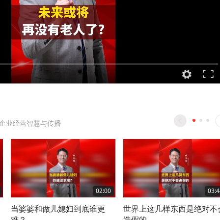
于企业经营智慧与传播
02:00
03:4
当婆婆和做儿媳妇到底谁更
世界上这几样东西是绝对不
难？
造假的