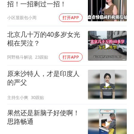
招！一招剩过一招！
小区显眼包小周
打开APP
北京几十万的40多岁女光
棍在哭泣？
阿野格斗解说
23跟贴
打开APP
原来沙特人，才是印度人
的严父
主持生小爽
30跟贴
果然还是新脑子好使啊！
思路畅通