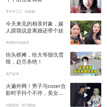
木木手工工
42跟贴
今天来见的相亲对象，媒
人跟我说是离婚还带个娃
周周怪与哈基米
街头棋摊，给大爷报仇雪
恨，赶尽杀绝！
房产衫哥
火遍外网！男子与coser合
影时手抖个不停，美女做
出一个意外举动
玛丽姬丝
3678跟贴