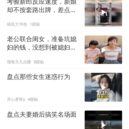
考验新郎反应速度，新娘
却不按套路出牌，差点当
场丢人！
搞笑大书包
1跟贴
老公联合闺女，准备坑媳
妇的钱，没想到被媳妇坑
了
我每天九点睡
8跟贴
盘点那些女生迷惑行为
开心君呀y
4跟贴
盘点夫妻婚后搞笑名场面