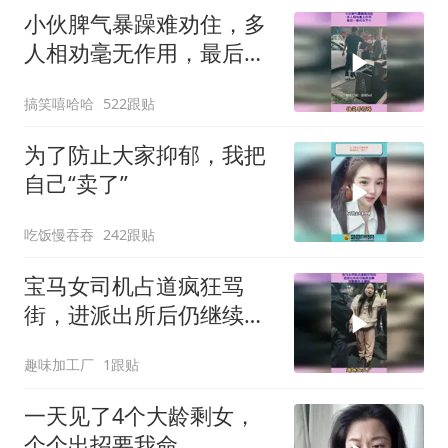
小伙脾气暴躁难劝住，多
人相劝毫无作用，最后一
拳代价不小
搞笑嘻哈哈
522跟贴
为了防止大家抑郁，我把
自己“卖了”
吃饭慢吞吞
242跟贴
宝马女司机占道疯狂骂
街，进派出所后仍继续发
飙，完整事件大揭秘
趣味加工厂
1跟贴
一天见了4个大龄剩女，
个个出招要我命