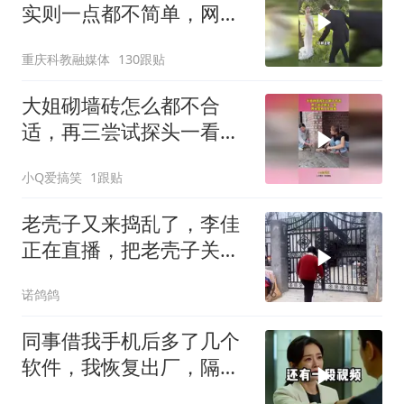
实则一点都不简单，网
友：很听话，但听不懂话
重庆科教融媒体
130跟贴
大姐砌墙砖怎么都不合
适，再三尝试探头一看，
原来是有人在捣鬼！
小Q爱搞笑
1跟贴
老壳子又来捣乱了，李佳
正在直播，把老壳子关在
大门外一天没开门
诺鸽鸽
同事借我手机后多了几个
软件，我恢复出厂，隔壁
总监竟被带走