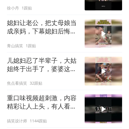
徐小丹
1跟贴
媳妇让老公，把丈母娘当
成亲妈，下幕媳妇后悔也
来不及
青山搞笑
1跟贴
儿媳妇忍了半辈子，大姑
姐终于出手了，婆婆这一
脚挨的不冤枉
焦点看搞笑
32跟贴
重口味视频超刺激，内容
精彩让人上头，有人看了
不止一遍
搞笑设计师
1144跟贴