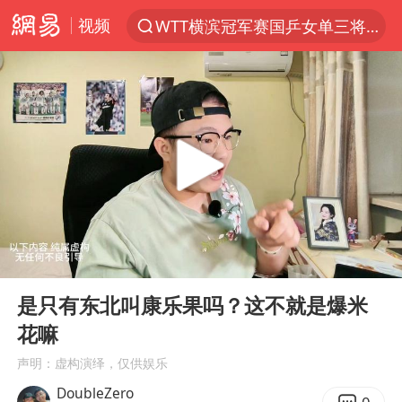
视频
WTT横滨冠军赛国乒女单三将晋级四强
光影经济撬动暑期消费新蓝海
马克·艾伦退出斯诺克中国公开赛
新疆优化调整景区内自驾服务费
梁家辉：到内地拍戏不是北上是回归
茅台部分直营店飞天茅台提价
情侣在平潭拍日出时坠崖致一死一伤
00:00
00:24
泰国初中生饮弹自尽前开了26枪
Play
Ent
full
台当局重金为“台独”织“皇帝新衣”
是只有东北叫康乐果吗？这不就是爆米
花嘛
几元成本的AI广告导致千万市值蒸发
声明：虚构演绎，仅供娱乐
老挝国会主席赛宋蓬逝世
DoubleZero