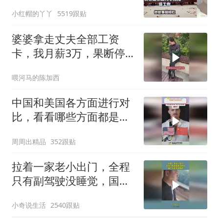
小红帽的丫丫
5519跟贴
婆婆拿走丈夫全部工资
卡，我月薪3万，果断停
做早饭
喂河马的陈加西
中国和美国各方面进行对
比，看看哪些方面都是谁
领先
周周出精品
352跟贴
拉着一家老小出门，全程
只有副驾驶没睡觉，国产
车越来越离谱
小奇说生活
2540跟贴