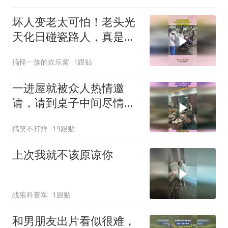
坏人变老太可怕！老头光
天化日碰瓷路人，真是社
会的毒瘤！
搞怪一族的欢乐窝
1跟贴
一进屋就被众人热情邀
请，请到桌子中间尽情跳
舞，原来她是大家掌
搞笑不打烊
19跟贴
上次我就不该原谅你
战狼科普军
1跟贴
和男朋友出片看似很难，