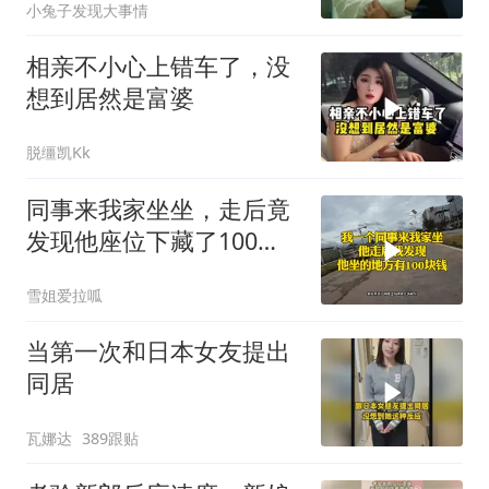
小兔子发现大事情
相亲不小心上错车了，没
想到居然是富婆
脱缰凯Kk
同事来我家坐坐，走后竟
发现他座位下藏了100
块！
雪姐爱拉呱
当第一次和日本女友提出
同居
瓦娜达
389跟贴