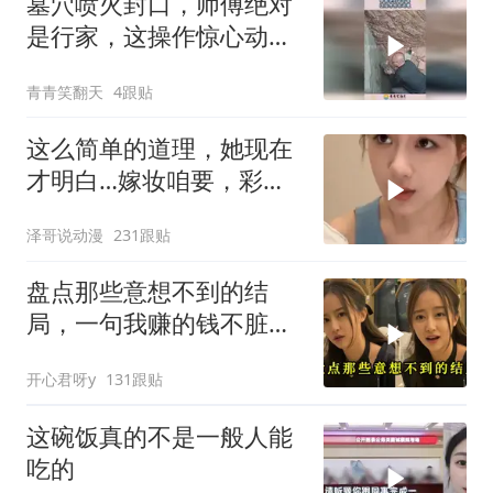
墓穴喷火封口，师傅绝对
是行家，这操作惊心动
魄！
青青笑翻天
4跟贴
这么简单的道理，她现在
才明白…嫁妆咱要，彩礼
咱也给！
泽哥说动漫
231跟贴
盘点那些意想不到的结
局，一句我赚的钱不脏，
真是杀人又诛心
开心君呀y
131跟贴
这碗饭真的不是一般人能
吃的