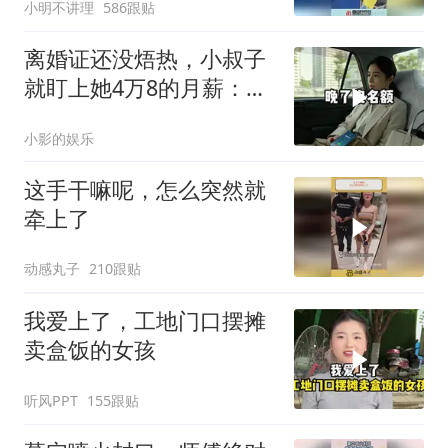
小明不讲理
586跟贴
离婚证还没焐热，小叔子
就盯上她4万8的月薪：转
我
小影的娱乐
这手干嘛呢，怎么突然就
牵上了
动感丸子
210跟贴
我爱上了，工地门口摆摊
卖盒饭的女孩
听风PPT
155跟贴