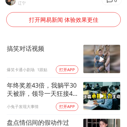
夏日经济乘“热”而上 消费市场向“新”而行
0
辽宁
白海豚将正面袭击贯穿浙江
打开网易新闻 体验效果更佳
酒店回应车内过夜被收150元
黄金牛市回来了吗
酒店花洒现排泄物住客索赔遭拒
搞笑对话视频
杭州全市有序停课
36岁男演员成景区NPC后人气爆棚
爆笑卡通小剧场
1跟贴
打开APP
乐享全民健身 共筑健康中国
年终奖差43倍，我躺平30
天被辞，领导一天狂接47
个退单电话
小兔子发现大事情
打开APP
盘点情侣间的假动作过