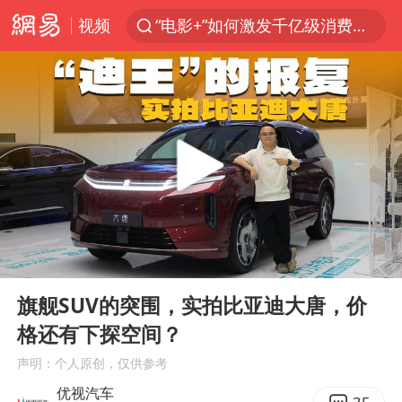
视频
“电影+”如何激发千亿级消费新活力？
秘鲁和墨西哥宣布恢复外交关系
沙特土耳其巴基斯坦签署共同防务协议
中医教你一招提升气血
全球首个长时储能一体化产业园量产
四川宜宾市高县4.9级地震致1人死亡
胜宏科技：股票交易异常波动
00:00
02:44
中巨芯：上半年归母净利润1405.77万元
Play
Ent
full
美股存储板块集体大跌
旗舰SUV的突围，实拍比亚迪大唐，价
格还有下探空间？
U17国足点球大战淘汰河床晋级决赛
声明：个人原创，仅供参考
百花奖开幕式
优视汽车