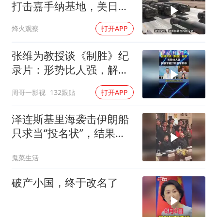
打击嘉手纳基地，美日敢
动武就挨打？
烽火观察
打开APP
张维为教授谈《制胜》纪
录片：形势比人强，解放
军能打败美军航母！
周哥一影视
132跟贴
打开APP
泽连斯基里海袭击伊朗船
只求当“投名状”，结果特
朗普没理还挨了怼
鬼菜生活
破产小国，终于改名了