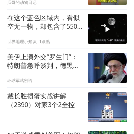
瓜哥的动物日记
在这个蓝色区域内，看似
空无一物，却包含了5500
个星系！
世界地理小知识
1跟贴
美伊上演外交“罗生门”：
特朗普急呼谈判，德黑兰
坚称“没这回事”
环球军武密语
戴长胜掼蛋实战讲解
（2390）对家3个2全控