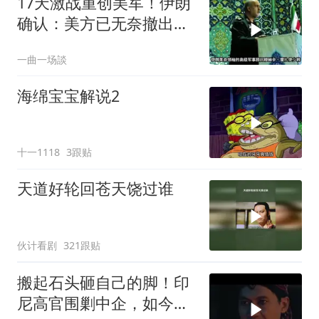
17天激战重创美军！伊朗
确认：美方已无奈撤出两
处军事基地
一曲一场談
海绵宝宝解说2
十一1118
3跟贴
天道好轮回苍天饶过谁
伙计看剧
321跟贴
搬起石头砸自己的脚！印
尼高官围剿中企，如今烂