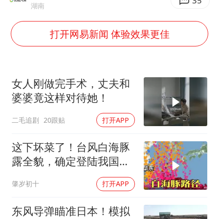
38岁演员求职万岁山NPC成功
35
湖南
老中医：立秋后养心是关键
打开网易新闻 体验效果更佳
国防部：中国军队坚决反制任何闹海挑衅图谋
我国外贸延续良好增长态势
东航：国内客票提前14天免费退改
女人刚做完手术，丈夫和
欧阳娜娜窦靖童好搭
婆婆竟这样对待她！
夯实基础开新局
二毛追剧
20跟贴
打开APP
这下坏菜了！台风白海豚
露全貌，确定登陆我国沿
海
肇岁初十
打开APP
东风导弹瞄准日本！模拟