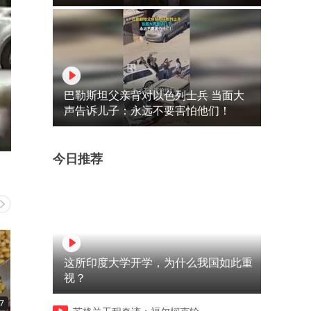
巴勒斯坦父亲背对以色列士兵 当面大
声告诉儿子：永远不要害怕他们！
今日推荐
这所印度大学开学，为什么我国如此重
视？
7
01:11
01:40