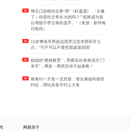
博主口技模仿古筝“弹”《枉凝眉》，“太像
了～你是吃古筝长大的吗？”“或将成为首
位考级不带古筝的选手。”（来源：新华每
日电讯）
12岁摩洛哥男孩边境哭泣恳求西班牙士
兵：“可不可以不要把我遣返回国”
姐姐的“硬核教育”，用黄瓜向弟弟演示“门
夹手”，网友：果然言传不如身教！
爸爸钓一天鱼一无所获，母女俩临时接管
钓位，用玩具鱼竿钓上大鱼
尚
网易亲子