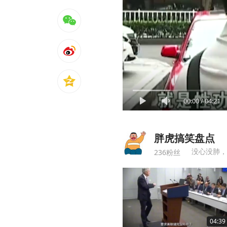
00:00
/
04:21
胖虎搞笑盘点
没心没肺，
236粉丝
04:39