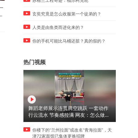
苏格兰工程奇迹：福尔柯克轮
一
德国游客在上海机场造反：我
倒饭姐后续来了！倒饭姐以
香
们要多留一天！
入局
玄奘究竟是怎么收服第一个徒弟的？
人类是由鱼类而进化来的？
你的手机可能比马桶还脏？真的假的？
热门视频
舞蹈老师展示连贯腾空跳跃 一套动作
行云流水 节奏感拉满 网友：怎么做到
又舞又武的？
你楼下的“兰州拉面”或改名“青海拉面”，天
津72家面馆已集体更换招牌