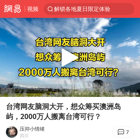
解锁各地夏日限定体验
视频
富婆带资进组给自己硬加60多场吻戏
酒店回应车内过夜被收150元
名创优品一次性内裤 颜面尽失
“六爷”挂一颗出场
金饰克价一夜涨回1300元
白海豚将正面袭击贯穿浙江
视频丨中国东方电气集团原党组副书记、董事宋致远被查
00:00
03:00
梁家辉：到内地拍戏不是北上是回归
Play
Ent
full
台湾网友脑洞大开，想众筹买澳洲岛
牛津大学一纸声明甩不了锅
屿，2000万人搬离台湾可行？
女主硬加吻戏短剧已下架
压抑小情绪
7
包文婧：二胎很难一碗水端平
四川