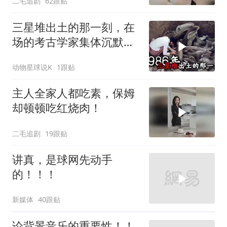
二毛追剧
62跟贴
三星堆出土的那一刻，在
场的考古学家集体沉默
了，颠覆所有人的认知
动物星球说K
1跟贴
主人全家人都吃素，保姆
却顿顿吃红烧肉！
二毛追剧
19跟贴
讲真，是球网先动手
的！！！
新媒体
40跟贴
论背景音乐的重要性！！