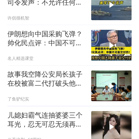
司令发声：不允许任何国
家主宰印太
许侶很机智
伊朗想向中国采购飞弹？
帅化民点评：中国不可能
交付！
名人精选课堂
故事我空降公安局长孩子
在校被富二代打破头他爹
叫嚣开个价
了鱼驴纪实
儿媳妇霸气连抽婆婆三个
耳光，忍无可忍无须再
忍，太解气了！