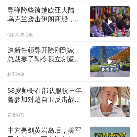
导弹险些跨越欧亚大陆：
乌克兰袭击伊朗商船，差
点引爆两场战争的“连环
侃侃世界之最
雷”
遭新任领导开除刚到家，
总裁妻子勒令我立刻返
岗，我直言她无权命令我
林子说事
58岁帅哥在部队服役三年
曾参加对越自卫反击战讲
述猫耳洞里的
勿念影视
中方亮剑黄岩岛后，美军