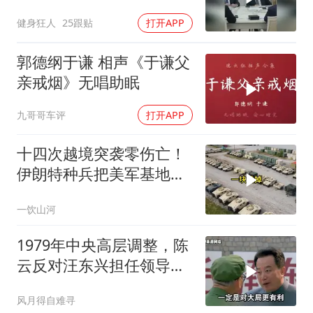
心的不是俄军有多强
健身狂人
25跟贴
打开APP
郭德纲于谦 相声《于谦父
亲戒烟》无唱助眠
九哥哥车评
打开APP
十四次越境突袭零伤亡！
伊朗特种兵把美军基地当
后花园，美情报网成了睁
一饮山河
眼瞎
1979年中央高层调整，陈
云反对汪东兴担任领导职
务
风月得自难寻