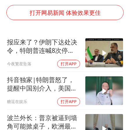
浙江台州《告全体市民书》
打开网易新闻 体验效果更佳
香港宏福苑火灾或由烟头引起
黄金创今年来最大单周涨幅
郑丽文：台湾从来没有“独立”过
报应来了？伊朗下达处决
网传《披荆斩棘2026》名单
令，特朗普连喊8次停
手，海外资产遭清算
人民的健康、体质、幸福一脉相承
今夜繁星坠落
打开APP
抖音独家|特朗普怒了，
提醒中国别介入，美国要
掘地三尺！ #全球 #零基
糖逗在娱乐
打开APP
础看懂全球 #时代砺剑高
燃出列 #抖音精选
波兰外长：普京被逼到墙
角可能掀桌子，欧洲最担