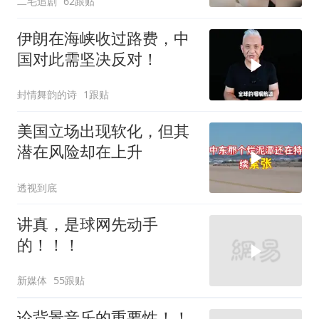
二毛追剧
62跟贴
伊朗在海峡收过路费，中
国对此需坚决反对！
封情舞韵的诗
1跟贴
美国立场出现软化，但其
潜在风险却在上升
透视到底
讲真，是球网先动手
的！！！
新媒体
55跟贴
论背景音乐的重要性！！