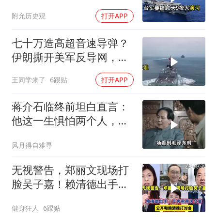
国那套“保台”承诺早就变
附允历史观
打开APP
味了
七十万造高超音速导弹？
伊朗撕开美军反导网，炸
出中国工业底牌
王同学来了
6跟贴
打开APP
蒋介石临终前坦白直言：
他这一生惧怕两个人，却
只敬佩一个人！
风月得自难寻
无视警告，郑丽文现场打
脸吴子嘉！赖清德出手，
卢秀燕再次交底
健身狂人
6跟贴