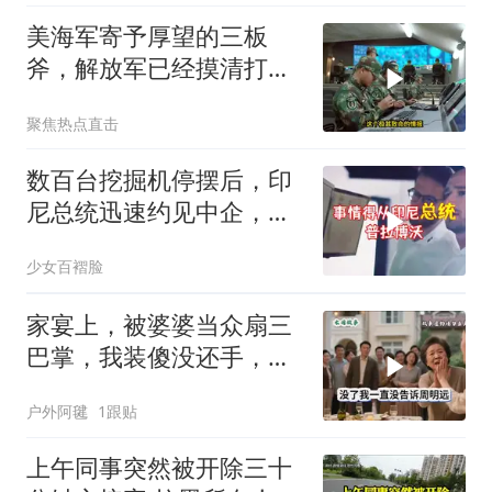
美海军寄予厚望的三板
斧，解放军已经摸清打
法，海空一体联手接下
聚焦热点直击
数百台挖掘机停摆后，印
尼总统迅速约见中企，试
图化解困境
少女百褶脸
家宴上，被婆婆当众扇三
巴掌，我装傻没还手，悄
悄卖别墅搬家，8天后丈
户外阿毽
1跟贴
夫全家10人被新户主请出
家门
上午同事突然被开除三十