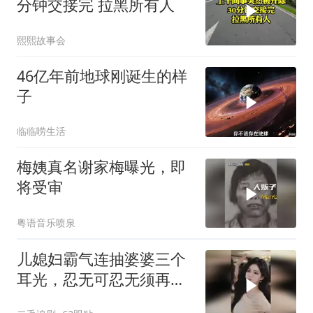
分钟交接完 拉黑所有人
熙熙故事会
46亿年前地球刚诞生的样
子
临临唠生活
梅姨真名谢家梅曝光，即
将受审
粤语音乐喷泉
儿媳妇霸气连抽婆婆三个
耳光，忍无可忍无须再
忍，太解气了！