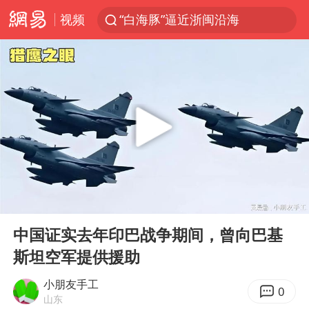
“白海豚”逼近浙闽沿海
视频
以军士兵把枪口对准中国记者
光影经济撬动暑期消费新蓝海
WTT横滨冠军赛女单四强国乒占三席
方桃子代言广告视频已下架
浙江省发出今年第2号指挥长令
拜登癌症已扩散
白海豚登陆前还将加强
00:00
08:48
Play
Ent
情侣在平潭拍日出时坠崖致一死一伤
full
中国证实去年印巴战争期间，曾向巴基
河南刑案嫌犯被抓 逃窜时伤害多人
斯坦空军提供援助
央视主播迎来两个新面孔
小朋友手工
0
选专业别因“热门”窄化“热爱”
山东