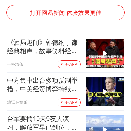
三警齐发！多地10级以上雷暴大风
打开网易新闻 体验效果更佳
吴宜泽回应晋级中国赛16强
车企回归实体按键
上半年国内手机销量TOP30出炉
《酒局趣闻》郭德纲于谦
经典相声，故事笑料经典
杭州全市有序停课
不断！
中国代表队首次参加国际核科学奥赛 获一金三银
一杯浓茶
打开APP
夏日经济乘“热”而上 消费市场向“新”而行
中方集中出台多项反制举
乐享全民健身 共筑健康中国
措，中美经贸博弈持续升
级
糖逗在娱乐
打开APP
台军要搞10天9夜大演
习，解放军早已到位，美