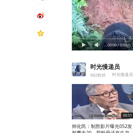
00:00
/
0:00
时光慢递员
时光慢递员
682粉丝
00:51
帅化民：制胜影片曝光052发
射鹰击20，那航母还有生存