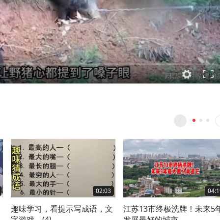
02:03
04:1
趣味学习，看提示写成语，文
江苏13市终极洗牌！未来5
余
字游戏。(4)
发展最好的城市