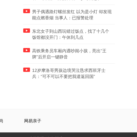
男子偶遇路灯螺丝发红 以为是小灯 却发现
能点燃香烟 当事人：已报警处理
东北女子到山西玩错过饭点，找了十几个
饭馆都没开门：午休到几点
高铁乘务员车厢内遇吵闹小孩，亮出“王
牌”后开启一键静音
12岁摩洛哥男孩边境哭泣恳求西班牙士
兵：“可不可以不要把我遣返回国”
尚
网易亲子