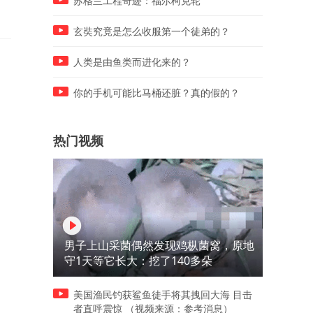
苏格兰工程奇迹：福尔柯克轮
交警直接
玄奘究竟是怎么收服第一个徒弟的？
人类是由鱼类而进化来的？
你的手机可能比马桶还脏？真的假的？
热门视频
男子上山采菌偶然发现鸡枞菌窝，原地
守1天等它长大：挖了140多朵
美国渔民钓获鲨鱼徒手将其拽回大海 目击
者直呼震惊 （视频来源：参考消息）