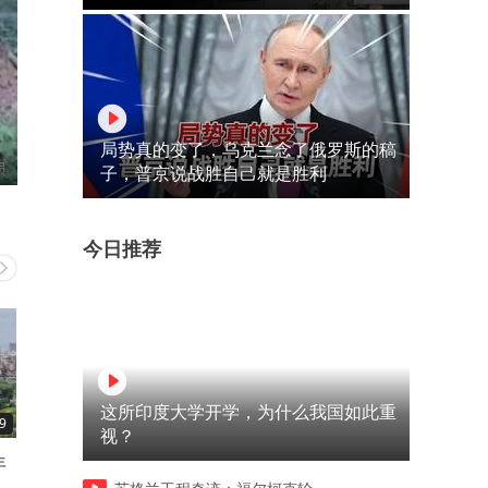
局势真的变了，乌克兰念了俄罗斯的稿
子，普京说战胜自己就是胜利
今日推荐
这所印度大学开学，为什么我国如此重
9
01:02
01:19
视？
年
横滨乒乓球WTT冠军赛 赛程
这帮人太会整活了！电梯堵
安排
墙、汽车秒变纸片，最后那