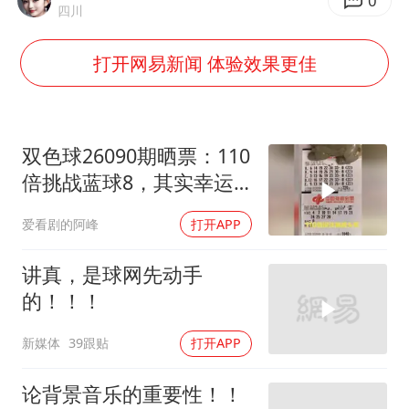
日韩股市高开跳水 SK海力士下挫转跌
0
四川
台风白海豚最新路径研判来了
打开网易新闻 体验效果更佳
OpenAI为免费用户升级GPT-5.6 Luna
船舶避风项目停工 多地全力防台风
我国编制完成新版全月地质图
双色球26090期晒票：110
“深圳地面沉降致车辆损坏”不实
倍挑战蓝球8，其实幸运
往往藏在“不经意间”
男子结婚8年发现3个女儿均非亲生
爱看剧的阿峰
打开APP
奋进开新局 实干挑大梁
讲真，是球网先动手
的！！！
新媒体
39跟贴
打开APP
论背景音乐的重要性！！