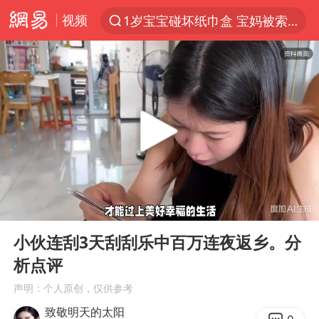
视频
1岁宝宝碰坏纸巾盒 宝妈被索赔924元
以“新”破局 首发经济点亮城市消费活力
Meta被判支付5.67亿美元
台风白海豚逼近 暴雨大暴雨来袭
47岁妈妈突然产女 26岁女儿：很震惊
阿根廷足协发文力挺因凡蒂诺
中国稀土盘中涨停
00:00
00:28
A股开盘：民爆、CPO等概念走强
Play
Ent
full
日本广岛民众举行游行反对政府行径
小伙连刮3天刮刮乐中百万连夜返乡。分
析点评
21楼高空抛物嫌疑人被拘留
声明：个人原创，仅供参考
男子杀人后逃进深山21年活得像野人
致敬明天的太阳